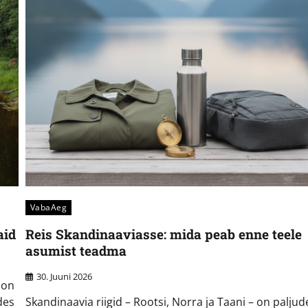
VabaAeg
aid
Reis Skandinaaviasse: mida peab enne teele
asumist teadma
30. Juuni 2026
 on
des
Skandinaavia riigid – Rootsi, Norra ja Taani – on paljud