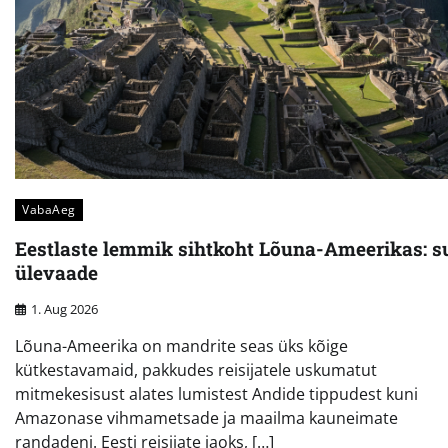
VabaAeg
Eestlaste lemmik sihtkoht Lõuna-Ameerikas: s
ülevaade
1. Aug 2026
Lõuna-Ameerika on mandrite seas üks kõige
kütkestavamaid, pakkudes reisijatele uskumatut
mitmekesisust alates lumistest Andide tippudest kuni
Amazonase vihmametsade ja maailma kauneimate
randadeni. Eesti reisijate jaoks, […]