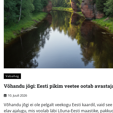
VabaAeg
Võhandu jõgi: Eesti pikim veetee ootab avastaj
10. Juuli 2026
Võhandu jõgi ei ole pelgalt veekogu Eesti kaardil, vaid see
elav ajalugu, mis voolab läbi Lõuna-Eesti maastike, pakku