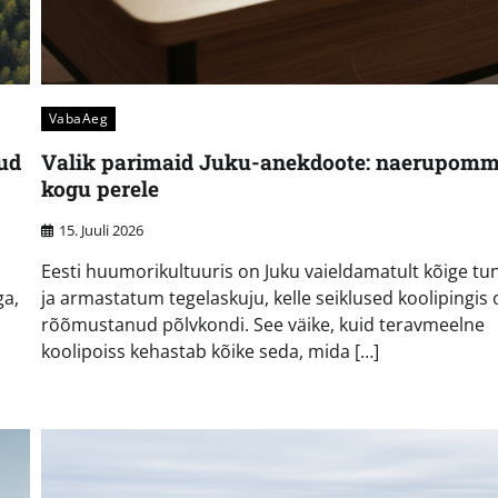
VabaAeg
tud
Valik parimaid Juku-anekdoote: naerupom
kogu perele
15. Juuli 2026
Eesti huumorikultuuris on Juku vaieldamatult kõige t
ga,
ja armastatum tegelaskuju, kelle seiklused koolipingis 
rõõmustanud põlvkondi. See väike, kuid teravmeelne
koolipoiss kehastab kõike seda, mida […]