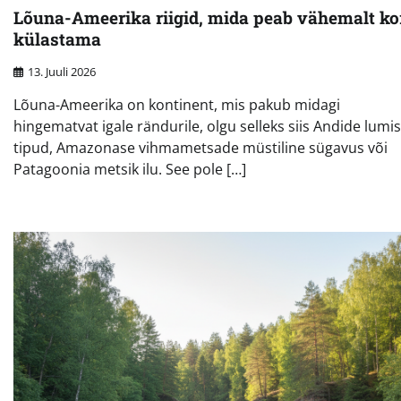
Lõuna-Ameerika riigid, mida peab vähemalt ko
külastama
13. Juuli 2026
Lõuna-Ameerika on kontinent, mis pakub midagi
hingematvat igale rändurile, olgu selleks siis Andide lumi
tipud, Amazonase vihmametsade müstiline sügavus või
Patagoonia metsik ilu. See pole […]