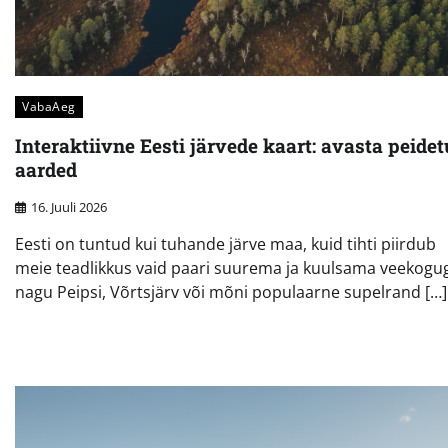
VabaAeg
Interaktiivne Eesti järvede kaart: avasta peide
aarded
16. Juuli 2026
Eesti on tuntud kui tuhande järve maa, kuid tihti piirdub
meie teadlikkus vaid paari suurema ja kuulsama veekogu
nagu Peipsi, Võrtsjärv või mõni populaarne supelrand […]