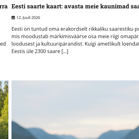
rra
Eesti saarte kaart: avasta meie kaunimad sa
12. Juuli 2026
Eesti on tuntud oma erakordselt rikkaliku saarestiku p
mis moodustab märkimisväärse osa meie riigi omapär
sed
loodusest ja kultuuripärandist. Kuigi ametlikult loenda
Eestis üle 2300 saare […]