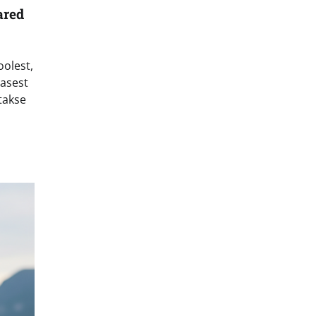
ared
oolest,
asest
takse