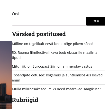
Otsi
Otsi
Värsked postitused
Milline on tegelikult eesti keele kõige pikem sõna?
50. Rooma filmifestivali kava toob ekraanile maailma
tipud
Mitu riiki on Euroopas? Siin on ammendav vastus
Tööandjate ootused: kogemus ja suhtlemisoskus loevad
enim
Mulla mikroosakesed: miks need määravad saagikuse?
Rubriigid