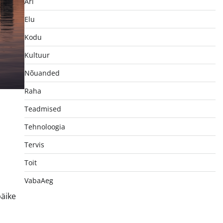
Äri
Elu
Kodu
Kultuur
Nõuanded
Raha
Teadmised
Tehnoloogia
Tervis
Toit
VabaAeg
päike