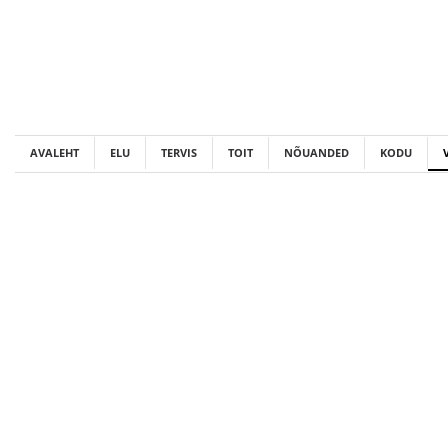
Skip
to
content
AVALEHT
ELU
TERVIS
TOIT
NÕUANDED
KODU