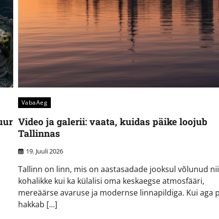
VabaAeg
uur
Video ja galerii: vaata, kuidas päike loojub
Tallinnas
19. Juuli 2026
Tallinn on linn, mis on aastasadade jooksul võlunud nii
kohalikke kui ka külalisi oma keskaegse atmosfääri,
mereäärse avaruse ja modernse linnapildiga. Kui aga 
hakkab […]