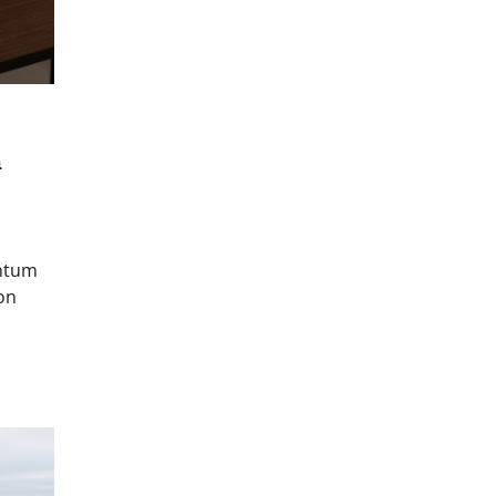
m
untum
on