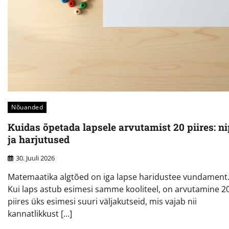
Nõuanded
Kuidas õpetada lapsele arvutamist 20 piires: ni
ja harjutused
30. Juuli 2026
Matemaatika algtõed on iga lapse haridustee vundament
Kui laps astub esimesi samme kooliteel, on arvutamine 2
piires üks esimesi suuri väljakutseid, mis vajab nii
kannatlikkust […]