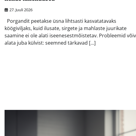
27. Juuli 2026
Porgandit peetakse üsna lihtsasti kasvatatavaks
köögiviljaks, kuid ilusate, sirgete ja mahlaste juurikate
saamine ei ole alati iseenesestmõistetav. Probleemid või
alata juba külvist: seemned tärkavad […]