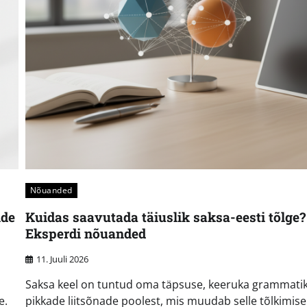
Nõuanded
ide
Kuidas saavutada täiuslik saksa-eesti tõlge?
Eksperdi nõuanded
11. Juuli 2026
Saksa keel on tuntud oma täpsuse, keeruka grammatik
e.
pikkade liitsõnade poolest, mis muudab selle tõlkimise