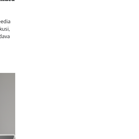
eedia
kusi,
ldava