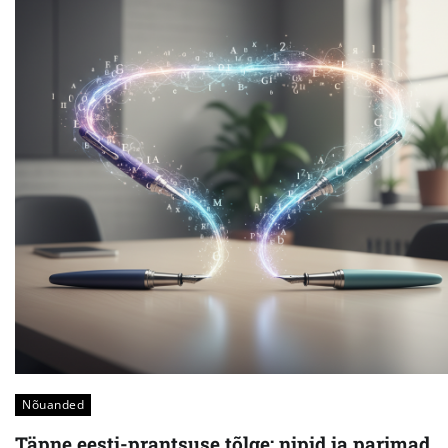
Nõuanded
Täpne eesti-prantsuse tõlge: nipid ja parimad