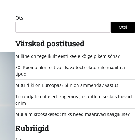
Otsi
Otsi
Värsked postitused
Milline on tegelikult eesti keele kõige pikem sõna?
50. Rooma filmifestivali kava toob ekraanile maailma
tipud
Mitu riiki on Euroopas? Siin on ammendav vastus
Tööandjate ootused: kogemus ja suhtlemisoskus loevad
enim
Mulla mikroosakesed: miks need määravad saagikuse?
Rubriigid