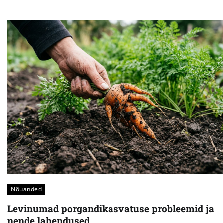
Nõuanded
Levinumad porgandikasvatuse probleemid ja
nende lahendused