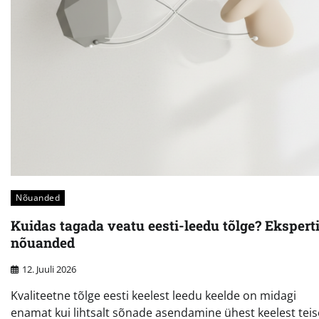
Nõuanded
Kuidas tagada veatu eesti-leedu tõlge? Ekspert
nõuanded
12. Juuli 2026
Kvaliteetne tõlge eesti keelest leedu keelde on midagi
enamat kui lihtsalt sõnade asendamine ühest keelest teis