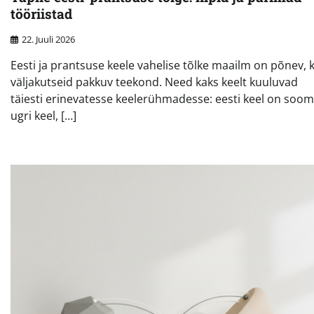
tööriistad
22. Juuli 2026
Eesti ja prantsuse keele vahelise tõlke maailm on põnev, 
väljakutseid pakkuv teekond. Need kaks keelt kuuluvad
täiesti erinevatesse keelerühmadesse: eesti keel on soom
ugri keel, […]