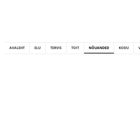
Skip
to
content
AVALEHT
ELU
TERVIS
TOIT
NÕUANDED
KODU