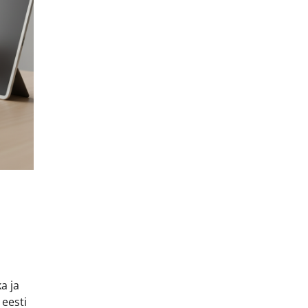
a ja
 eesti