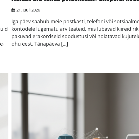
21. Juuli 2026
Iga päev saabub meie postkasti, telefoni või sotsiaalm
kuid
kontodele lugematu arv teateid, mis lubavad kiireid rik
pakuvad erakordseid soodustusi või hoiatavad kujute
e-
ohu eest. Tänapäeva […]