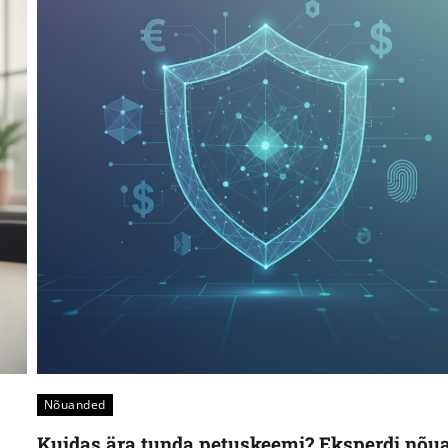
Nõuanded
Kuidas ära tunda petuskeemi? Eksperdi nõu