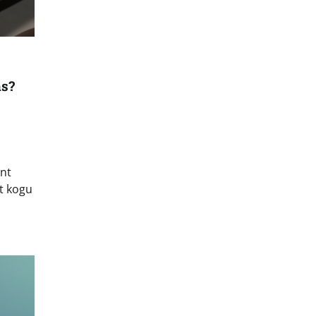
as?
nt
t kogu