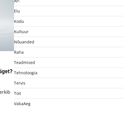
Äri
Elu
Kodu
Kultuur
Nõuanded
Raha
Teadmised
iget?
Tehnoloogia
Tervis
erkib
Toit
VabaAeg