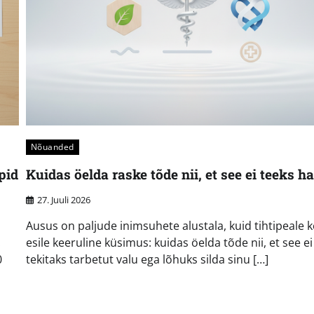
Nõuanded
pid
Kuidas öelda raske tõde nii, et see ei teeks ha
27. Juuli 2026
Ausus on paljude inimsuhete alustala, kuid tihtipeale k
.
esile keeruline küsimus: kuidas öelda tõde nii, et see ei
0
tekitaks tarbetut valu ega lõhuks silda sinu […]