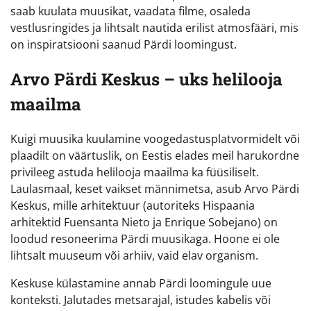
saab kuulata muusikat, vaadata filme, osaleda
vestlusringides ja lihtsalt nautida erilist atmosfääri, mis
on inspiratsiooni saanud Pärdi loomingust.
Arvo Pärdi Keskus – uks helilooja
maailma
Kuigi muusika kuulamine voogedastusplatvormidelt või
plaadilt on väärtuslik, on Eestis elades meil harukordne
privileeg astuda helilooja maailma ka füüsiliselt.
Laulasmaal, keset vaikset männimetsa, asub Arvo Pärdi
Keskus, mille arhitektuur (autoriteks Hispaania
arhitektid Fuensanta Nieto ja Enrique Sobejano) on
loodud resoneerima Pärdi muusikaga. Hoone ei ole
lihtsalt muuseum või arhiiv, vaid elav organism.
Keskuse külastamine annab Pärdi loomingule uue
konteksti. Jalutades metsarajal, istudes kabelis või