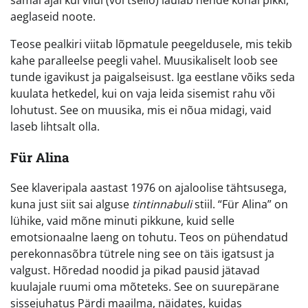
samal ajal kui viiul (või tšello) laulab nende kohal pikki,
aeglaseid noote.
Teose pealkiri viitab lõpmatule peegeldusele, mis tekib
kahe paralleelse peegli vahel. Muusikaliselt loob see
tunde igavikust ja paigalseisust. Iga eestlane võiks seda
kuulata hetkedel, kui on vaja leida sisemist rahu või
lohutust. See on muusika, mis ei nõua midagi, vaid
laseb lihtsalt olla.
Für Alina
See klaveripala aastast 1976 on ajaloolise tähtsusega,
kuna just siit sai alguse
tintinnabuli
stiil. “Für Alina” on
lühike, vaid mõne minuti pikkune, kuid selle
emotsionaalne laeng on tohutu. Teos on pühendatud
perekonnasõbra tütrele ning see on täis igatsust ja
valgust. Hõredad noodid ja pikad pausid jätavad
kuulajale ruumi oma mõteteks. See on suurepärane
sissejuhatus Pärdi maailma, näidates, kuidas