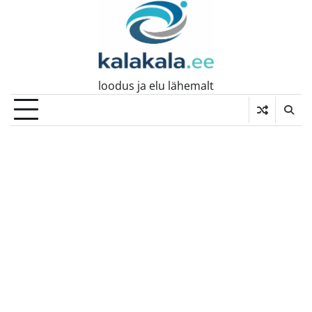
Skip
to
content
loodus ja elu lähemalt