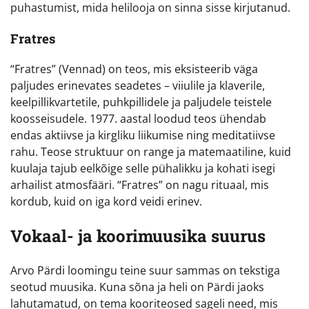
puhastumist, mida helilooja on sinna sisse kirjutanud.
Fratres
“Fratres” (Vennad) on teos, mis eksisteerib väga
paljudes erinevates seadetes – viiulile ja klaverile,
keelpillikvartetile, puhkpillidele ja paljudele teistele
koosseisudele. 1977. aastal loodud teos ühendab
endas aktiivse ja kirgliku liikumise ning meditatiivse
rahu. Teose struktuur on range ja matemaatiline, kuid
kuulaja tajub eelkõige selle pühalikku ja kohati isegi
arhailist atmosfääri. “Fratres” on nagu rituaal, mis
kordub, kuid on iga kord veidi erinev.
Vokaal- ja koorimuusika suurus
Arvo Pärdi loomingu teine suur sammas on tekstiga
seotud muusika. Kuna sõna ja heli on Pärdi jaoks
lahutamatud, on tema kooriteosed sageli need, mis