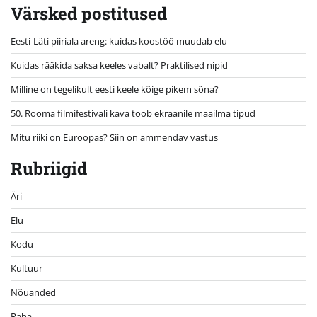
Värsked postitused
Eesti-Läti piiriala areng: kuidas koostöö muudab elu
Kuidas rääkida saksa keeles vabalt? Praktilised nipid
Milline on tegelikult eesti keele kõige pikem sõna?
50. Rooma filmifestivali kava toob ekraanile maailma tipud
Mitu riiki on Euroopas? Siin on ammendav vastus
Rubriigid
Äri
Elu
Kodu
Kultuur
Nõuanded
Raha