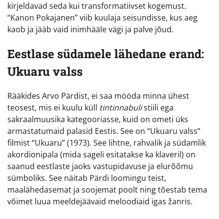
kirjeldavad seda kui transformatiivset kogemust.
“Kanon Pokajanen” viib kuulaja seisundisse, kus aeg
kaob ja jääb vaid inimhääle vägi ja palve jõud.
Eestlase südamele lähedane erand:
Ukuaru valss
Rääkides Arvo Pärdist, ei saa mööda minna ühest
teosest, mis ei kuulu küll
tintinnabuli
stiili ega
sakraalmuusika kategooriasse, kuid on ometi üks
armastatumaid palasid Eestis. See on “Ukuaru valss”
filmist “Ukuaru” (1973). See lihtne, rahvalik ja südamlik
akordionipala (mida sageli esitatakse ka klaveril) on
saanud eestlaste jaoks vastupidavuse ja elurõõmu
sümboliks. See näitab Pärdi loomingu teist,
maalähedasemat ja soojemat poolt ning tõestab tema
võimet luua meeldejäävaid meloodiaid igas žanris.