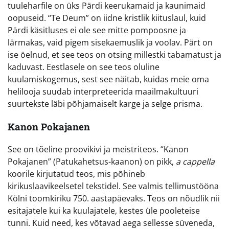
tuuleharfile on üks Pärdi keerukamaid ja kaunimaid
oopuseid. “Te Deum” on iidne kristlik kiituslaul, kuid
Pärdi käsitluses ei ole see mitte pompoosne ja
lärmakas, vaid pigem sisekaemuslik ja voolav. Pärt on
ise öelnud, et see teos on otsing millestki tabamatust ja
kaduvast. Eestlasele on see teos oluline
kuulamiskogemus, sest see näitab, kuidas meie oma
helilooja suudab interpreteerida maailmakultuuri
suurtekste läbi põhjamaiselt karge ja selge prisma.
Kanon Pokajanen
See on tõeline proovikivi ja meistriteos. “Kanon
Pokajanen” (Patukahetsus-kaanon) on pikk,
a cappella
koorile kirjutatud teos, mis põhineb
kirikuslaavikeelsetel tekstidel. See valmis tellimustööna
Kölni toomkiriku 750. aastapäevaks. Teos on nõudlik nii
esitajatele kui ka kuulajatele, kestes üle pooleteise
tunni. Kuid need, kes võtavad aega sellesse süveneda,