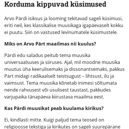
Korduma kippuvad küsimused
Arvo Pärdi isiksus ja looming tekitavad sageli küsimusi,
eriti neil, kes klassikalise muusikaga igapäevaselt kokku
ei puutu. Siin on vastused levinumatele küsimustele.
Miks on Arvo Pärt maailmas nii kuulus?
Pärdi edu saladus peitub tema muusika
universaalsuses ja siiruses. Ajal, mil moodne muusika
muutus üha keerulisemaks ja dissonantsemaks, pakkus
Pärt midagi radikaalselt teistsugust – lihtsust, ilu ja
vaimsust. Tema muusika kõnetab inimesi sõltumata
nende rahvusest või usulisest taustast, pakkudes
varjupaika tänapäeva kiirustava maailma eest.
Kas Pärdi muusikat peab kuulama kirikus?
Ei, kindlasti mitte. Kuigi paljud tema teosed on
religioosse tekstiga ja kirikutes on sageli suurepärane