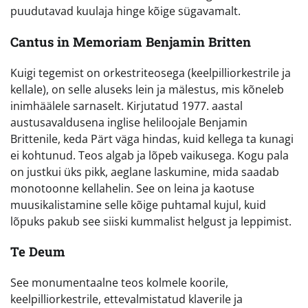
puudutavad kuulaja hinge kõige sügavamalt.
Cantus in Memoriam Benjamin Britten
Kuigi tegemist on orkestriteosega (keelpilliorkestrile ja
kellale), on selle aluseks lein ja mälestus, mis kõneleb
inimhäälele sarnaselt. Kirjutatud 1977. aastal
austusavaldusena inglise heliloojale Benjamin
Brittenile, keda Pärt väga hindas, kuid kellega ta kunagi
ei kohtunud. Teos algab ja lõpeb vaikusega. Kogu pala
on justkui üks pikk, aeglane laskumine, mida saadab
monotoonne kellahelin. See on leina ja kaotuse
muusikalistamine selle kõige puhtamal kujul, kuid
lõpuks pakub see siiski kummalist helgust ja leppimist.
Te Deum
See monumentaalne teos kolmele koorile,
keelpilliorkestrile, ettevalmistatud klaverile ja