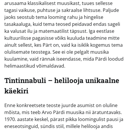
arusaama klassikalisest muusikast, tuues sellesse
tagasi vaikuse, puhtuse ja sakraalse lihtsuse. Paljude
jaoks seostub tema looming rahu ja hingelise
tasakaaluga, kuid tema teosed peidavad endas sageli
ka valusat ilu ja matemaatilist täpsust. Iga eestlase
kultuurilisse pagasisse võiks kuuluda teadmine mitte
ainult sellest, kes Pärt on, vaid ka isiklik kogemus tema
olulisemate teostega. See ei ole pelgalt muusika
kuulamine, vaid rännak iseendasse, mida Pärdi loodud
helimaastikud võimaldavad.
Tintinnabuli – helilooja unikaalne
käekiri
Enne konkreetsete teoste juurde asumist on oluline
mõista, mis teeb Arvo Pärdi muusika nii äratuntavaks.
1970. aastate keskel, pärast pikka loomingulist pausi ja
eneseotsinguid, sündis stiil, millele helilooja andis