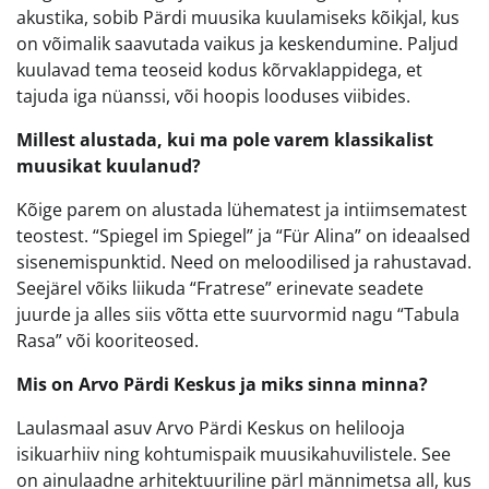
akustika, sobib Pärdi muusika kuulamiseks kõikjal, kus
on võimalik saavutada vaikus ja keskendumine. Paljud
kuulavad tema teoseid kodus kõrvaklappidega, et
tajuda iga nüanssi, või hoopis looduses viibides.
Millest alustada, kui ma pole varem klassikalist
muusikat kuulanud?
Kõige parem on alustada lühematest ja intiimsematest
teostest. “Spiegel im Spiegel” ja “Für Alina” on ideaalsed
sisenemispunktid. Need on meloodilised ja rahustavad.
Seejärel võiks liikuda “Fratrese” erinevate seadete
juurde ja alles siis võtta ette suurvormid nagu “Tabula
Rasa” või kooriteosed.
Mis on Arvo Pärdi Keskus ja miks sinna minna?
Laulasmaal asuv Arvo Pärdi Keskus on helilooja
isikuarhiiv ning kohtumispaik muusikahuvilistele. See
on ainulaadne arhitektuuriline pärl männimetsa all, kus