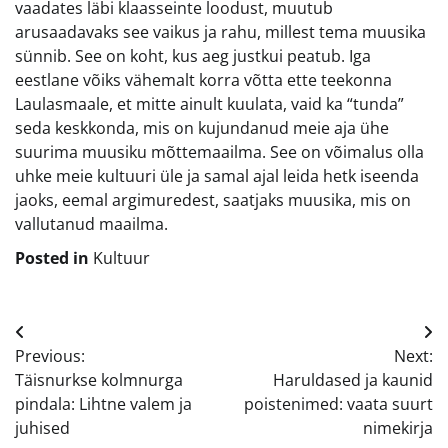
vaadates läbi klaasseinte loodust, muutub
arusaadavaks see vaikus ja rahu, millest tema muusika
sünnib. See on koht, kus aeg justkui peatub. Iga
eestlane võiks vähemalt korra võtta ette teekonna
Laulasmaale, et mitte ainult kuulata, vaid ka “tunda”
seda keskkonda, mis on kujundanud meie aja ühe
suurima muusiku mõttemaailma. See on võimalus olla
uhke meie kultuuri üle ja samal ajal leida hetk iseenda
jaoks, eemal argimuredest, saatjaks muusika, mis on
vallutanud maailma.
Posted in
Kultuur
Navigeerimine
Previous:
Next:
Täisnurkse kolmnurga
Haruldased ja kaunid
pindala: Lihtne valem ja
poistenimed: vaata suurt
juhised
nimekirja