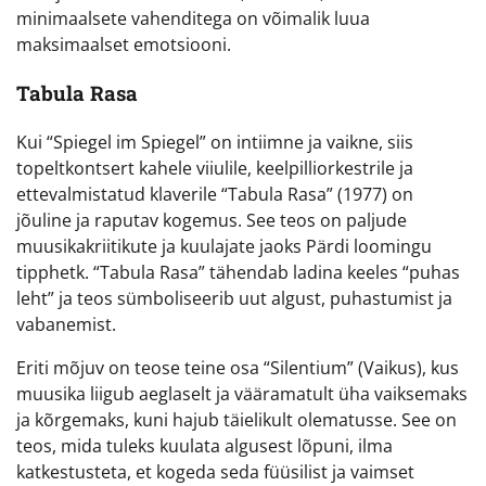
minimaalsete vahenditega on võimalik luua
maksimaalset emotsiooni.
Tabula Rasa
Kui “Spiegel im Spiegel” on intiimne ja vaikne, siis
topeltkontsert kahele viiulile, keelpilliorkestrile ja
ettevalmistatud klaverile “Tabula Rasa” (1977) on
jõuline ja raputav kogemus. See teos on paljude
muusikakriitikute ja kuulajate jaoks Pärdi loomingu
tipphetk. “Tabula Rasa” tähendab ladina keeles “puhas
leht” ja teos sümboliseerib uut algust, puhastumist ja
vabanemist.
Eriti mõjuv on teose teine osa “Silentium” (Vaikus), kus
muusika liigub aeglaselt ja vääramatult üha vaiksemaks
ja kõrgemaks, kuni hajub täielikult olematusse. See on
teos, mida tuleks kuulata algusest lõpuni, ilma
katkestusteta, et kogeda seda füüsilist ja vaimset