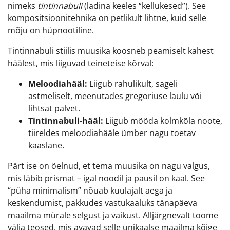
nimeks
tintinnabuli
(ladina keeles “kellukesed”). See
kompositsioonitehnika on petlikult lihtne, kuid selle
mõju on hüpnootiline.
Tintinnabuli stiilis muusika koosneb peamiselt kahest
häälest, mis liiguvad teineteise kõrval:
Meloodiahääl:
Liigub rahulikult, sageli
astmeliselt, meenutades gregoriuse laulu või
lihtsat palvet.
Tintinnabuli-hääl:
Liigub mööda kolmkõla noote,
tiireldes meloodiahääle ümber nagu toetav
kaaslane.
Pärt ise on öelnud, et tema muusika on nagu valgus,
mis läbib prismat – igal noodil ja pausil on kaal. See
“püha minimalism” nõuab kuulajalt aega ja
keskendumist, pakkudes vastukaaluks tänapäeva
maailma mürale selgust ja vaikust. Alljärgnevalt toome
välja teosed, mis avavad selle unikaalse maailma kõige