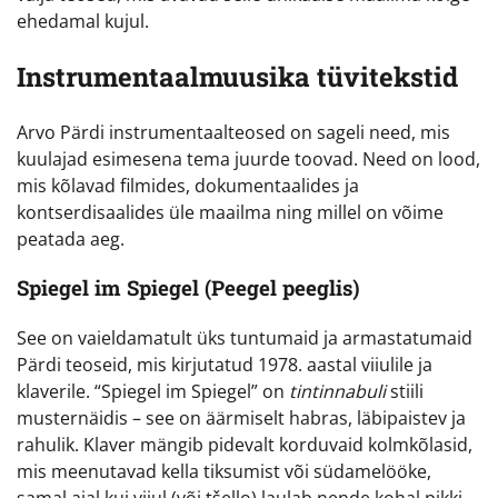
ehedamal kujul.
Instrumentaalmuusika tüvitekstid
Arvo Pärdi instrumentaalteosed on sageli need, mis
kuulajad esimesena tema juurde toovad. Need on lood,
mis kõlavad filmides, dokumentaalides ja
kontserdisaalides üle maailma ning millel on võime
peatada aeg.
Spiegel im Spiegel (Peegel peeglis)
See on vaieldamatult üks tuntumaid ja armastatumaid
Pärdi teoseid, mis kirjutatud 1978. aastal viiulile ja
klaverile. “Spiegel im Spiegel” on
tintinnabuli
stiili
musternäidis – see on äärmiselt habras, läbipaistev ja
rahulik. Klaver mängib pidevalt korduvaid kolmkõlasid,
mis meenutavad kella tiksumist või südamelööke,