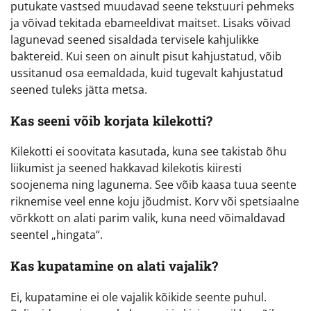
putukate vastsed muudavad seene tekstuuri pehmeks
ja võivad tekitada ebameeldivat maitset. Lisaks võivad
lagunevad seened sisaldada tervisele kahjulikke
baktereid. Kui seen on ainult pisut kahjustatud, võib
ussitanud osa eemaldada, kuid tugevalt kahjustatud
seened tuleks jätta metsa.
Kas seeni võib korjata kilekotti?
Kilekotti ei soovitata kasutada, kuna see takistab õhu
liikumist ja seened hakkavad kilekotis kiiresti
soojenema ning lagunema. See võib kaasa tuua seente
riknemise veel enne koju jõudmist. Korv või spetsiaalne
võrkkott on alati parim valik, kuna need võimaldavad
seentel „hingata“.
Kas kupatamine on alati vajalik?
Ei, kupatamine ei ole vajalik kõikide seente puhul.