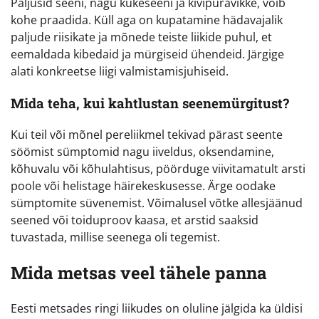
Paljusid seeni, nagu kukeseeni ja kivipuravikke, võib
kohe praadida. Küll aga on kupatamine hädavajalik
paljude riisikate ja mõnede teiste liikide puhul, et
eemaldada kibedaid ja mürgiseid ühendeid. Järgige
alati konkreetse liigi valmistamisjuhiseid.
Mida teha, kui kahtlustan seenemürgitust?
Kui teil või mõnel pereliikmel tekivad pärast seente
söömist sümptomid nagu iiveldus, oksendamine,
kõhuvalu või kõhulahtisus, pöörduge viivitamatult arsti
poole või helistage häirekeskusesse. Ärge oodake
sümptomite süvenemist. Võimalusel võtke allesjäänud
seened või toiduproov kaasa, et arstid saaksid
tuvastada, millise seenega oli tegemist.
Mida metsas veel tähele panna
Eesti metsades ringi liikudes on oluline jälgida ka üldisi