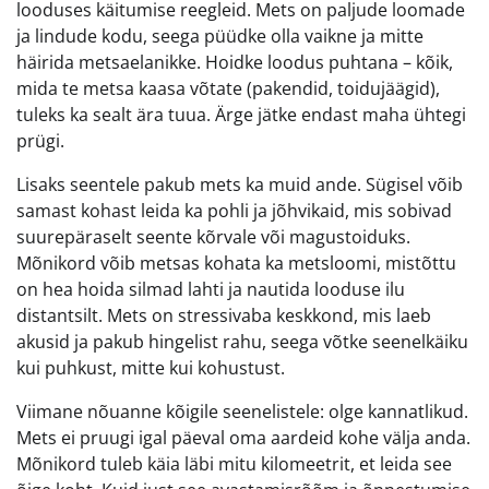
looduses käitumise reegleid. Mets on paljude loomade
ja lindude kodu, seega püüdke olla vaikne ja mitte
häirida metsaelanikke. Hoidke loodus puhtana – kõik,
mida te metsa kaasa võtate (pakendid, toidujäägid),
tuleks ka sealt ära tuua. Ärge jätke endast maha ühtegi
prügi.
Lisaks seentele pakub mets ka muid ande. Sügisel võib
samast kohast leida ka pohli ja jõhvikaid, mis sobivad
suurepäraselt seente kõrvale või magustoiduks.
Mõnikord võib metsas kohata ka metsloomi, mistõttu
on hea hoida silmad lahti ja nautida looduse ilu
distantsilt. Mets on stressivaba keskkond, mis laeb
akusid ja pakub hingelist rahu, seega võtke seenelkäiku
kui puhkust, mitte kui kohustust.
Viimane nõuanne kõigile seenelistele: olge kannatlikud.
Mets ei pruugi igal päeval oma aardeid kohe välja anda.
Mõnikord tuleb käia läbi mitu kilomeetrit, et leida see