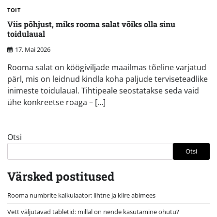
TOIT
Viis põhjust, miks rooma salat võiks olla sinu
toidulaual
17. Mai 2026
Rooma salat on köögiviljade maailmas tõeline varjatud
pärl, mis on leidnud kindla koha paljude terviseteadlike
inimeste toidulaual. Tihtipeale seostatakse seda vaid
ühe konkreetse roaga – […]
Otsi
Otsi
Värsked postitused
Rooma numbrite kalkulaator: lihtne ja kiire abimees
Vett väljutavad tabletid: millal on nende kasutamine ohutu?