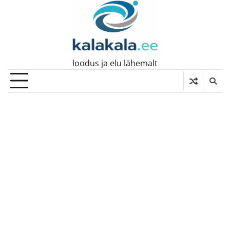
Skip
to
content
loodus ja elu lähemalt