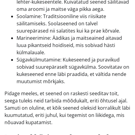
lehter-kukeseentele. Kuivatatud seened säilitavad
oma aroomi ja maitse väga pikka aega.
Soolamine: Traditsiooniline viis riisikate
säilitamiseks. Soolaseened on talvel
suurepärased nii salatites kui ka prae kõrvale.
Marineerimine: Äädikas ja maitseained aitavad
luua pikantseid hoidiseid, mis sobivad hästi
külmalauale.
Sügavkülmutamine: Kukeseened ja puravikud
sobivad suurepäraselt sügavkülma. Soovitatav on
kukeseened enne läbi praadida, et vältida nende
muutumist mõrkjaks.
Pidage meeles, et seened on raskesti seeditav toit,
seega tuleks neid tarbida mõõdukalt, eriti õhtusel ajal.
Samuti on oluline, et kõik seened oleksid korralikult läbi
kuumutatud, eriti juhul, kui tegemist on liikidega, mis
nõuavad kupatamist.