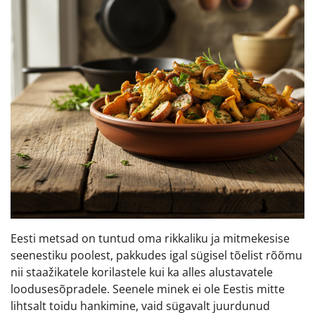
Eesti metsad on tuntud oma rikkaliku ja mitmekesise
seenestiku poolest, pakkudes igal sügisel tõelist rõõmu
nii staažikatele korilastele kui ka alles alustavatele
loodusesõpradele. Seenele minek ei ole Eestis mitte
lihtsalt toidu hankimine, vaid sügavalt juurdunud