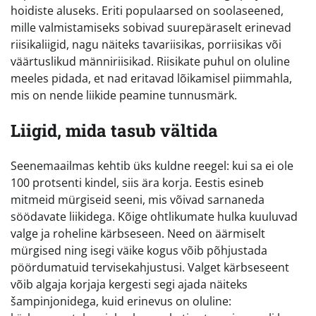
hoidiste aluseks. Eriti populaarsed on soolaseened,
mille valmistamiseks sobivad suurepäraselt erinevad
riisikaliigid, nagu näiteks tavariisikas, porriisikas või
väärtuslikud männiriisikad. Riisikate puhul on oluline
meeles pidada, et nad eritavad lõikamisel piimmahla,
mis on nende liikide peamine tunnusmärk.
Liigid, mida tasub vältida
Seenemaailmas kehtib üks kuldne reegel: kui sa ei ole
100 protsenti kindel, siis ära korja. Eestis esineb
mitmeid mürgiseid seeni, mis võivad sarnaneda
söödavate liikidega. Kõige ohtlikumate hulka kuuluvad
valge ja roheline kärbseseen. Need on äärmiselt
mürgised ning isegi väike kogus võib põhjustada
pöördumatuid tervisekahjustusi. Valget kärbseseent
võib algaja korjaja kergesti segi ajada näiteks
šampinjonidega, kuid erinevus on oluline: