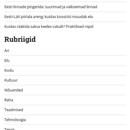
Eesti linnade pingerida: suurimad ja väikseimad linnad
Eesti-Läti piiriala areng: kuidas koostöö muudab elu
Kuidas rääkida saksa keeles vabalt? Praktilised nipid
Rubriigid
Äri
Elu
Kodu
Kultuur
Nõuanded
Raha
Teadmised
Tehnoloogia
Tervis