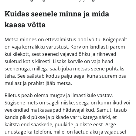
Kuidas seenele minna ja mida
kaasa võtta
Metsa minnes on ettevalmistus pool võitu. Kõigepealt
on vaja korralikku varustust. Korv on kindlasti parem
kui kilekott, sest seened vajavad õhku ja riknevad
suletud kotis kiiresti. Lisaks korvile on vaja head
seenenuga, millega saab juba metsas seene puhtaks
teha. See säästab kodus palju aega, kuna suurem osa
mullast ja prahist jääb metsa.
Riietus peab olema mugav ja ilmastikule vastav.
Sügisene mets on sageli niiske, seega on kummikud või
veekindlad matkasaapad hädavajalikud. Samuti tasub
kanda pikki pükse ja pikkade varrukatega särki, et
kaitsta end sääskede, puukide ja okste eest. Ärge
unustage ka telefoni, millel on laetud aku ja vajadusel