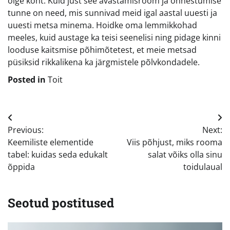
õige koht. Kuid just see avastamisrõõm ja õnnestumise
tunne on need, mis sunnivad meid igal aastal uuesti ja
uuesti metsa minema. Hoidke oma lemmikkohad
meeles, kuid austage ka teisi seenelisi ning pidage kinni
looduse kaitsmise põhimõtetest, et meie metsad
püsiksid rikkalikena ka järgmistele põlvkondadele.
Posted in
Toit
Navigeerimine
Previous:
Next:
Keemiliste elementide
Viis põhjust, miks rooma
tabel: kuidas seda edukalt
salat võiks olla sinu
õppida
toidulaual
Seotud postitused