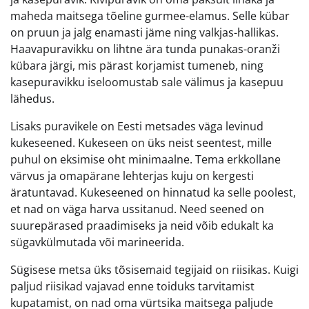
maheda maitsega tõeline gurmee-elamus. Selle kübar
on pruun ja jalg enamasti jäme ning valkjas-hallikas.
Haavapuravikku on lihtne ära tunda punakas-oranži
kübara järgi, mis pärast korjamist tumeneb, ning
kasepuravikku iseloomustab sale välimus ja kasepuu
lähedus.
Lisaks puravikele on Eesti metsades väga levinud
kukeseened. Kukeseen on üks neist seentest, mille
puhul on eksimise oht minimaalne. Tema erkkollane
värvus ja omapärane lehterjas kuju on kergesti
äratuntavad. Kukeseened on hinnatud ka selle poolest,
et nad on väga harva ussitanud. Need seened on
suurepärased praadimiseks ja neid võib edukalt ka
sügavkülmutada või marineerida.
Sügisese metsa üks tõsisemaid tegijaid on riisikas. Kuigi
paljud riisikad vajavad enne toiduks tarvitamist
kupatamist, on nad oma vürtsika maitsega paljude