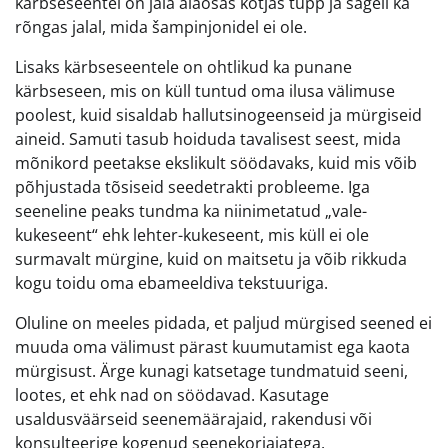
kärbseseentel on jala alaosas kotjas tupp ja sageli ka
rõngas jalal, mida šampinjonidel ei ole.
Lisaks kärbseseentele on ohtlikud ka punane
kärbseseen, mis on küll tuntud oma ilusa välimuse
poolest, kuid sisaldab hallutsinogeenseid ja mürgiseid
aineid. Samuti tasub hoiduda tavalisest seest, mida
mõnikord peetakse ekslikult söödavaks, kuid mis võib
põhjustada tõsiseid seedetrakti probleeme. Iga
seeneline peaks tundma ka niinimetatud „vale-
kukeseent“ ehk lehter-kukeseent, mis küll ei ole
surmavalt mürgine, kuid on maitsetu ja võib rikkuda
kogu toidu oma ebameeldiva tekstuuriga.
Oluline on meeles pidada, et paljud mürgised seened ei
muuda oma välimust pärast kuumutamist ega kaota
mürgisust. Ärge kunagi katsetage tundmatuid seeni,
lootes, et ehk nad on söödavad. Kasutage
usaldusväärseid seenemäärajaid, rakendusi või
konsulteerige kogenud seenekorjajatega.