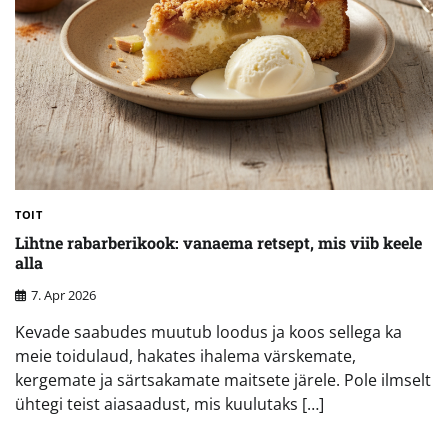
TOIT
Lihtne rabarberikook: vanaema retsept, mis viib keele
alla
7. Apr 2026
Kevade saabudes muutub loodus ja koos sellega ka
meie toidulaud, hakates ihalema värskemate,
kergemate ja särtsakamate maitsete järele. Pole ilmselt
ühtegi teist aiasaadust, mis kuulutaks […]