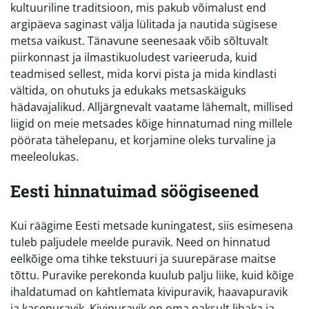
kultuuriline traditsioon, mis pakub võimalust end
argipäeva saginast välja lülitada ja nautida sügisese
metsa vaikust. Tänavune seenesaak võib sõltuvalt
piirkonnast ja ilmastikuoludest varieeruda, kuid
teadmised sellest, mida korvi pista ja mida kindlasti
vältida, on ohutuks ja edukaks metsaskäiguks
hädavajalikud. Alljärgnevalt vaatame lähemalt, millised
liigid on meie metsades kõige hinnatumad ning millele
pöörata tähelepanu, et korjamine oleks turvaline ja
meeleolukas.
Eesti hinnatuimad söögiseened
Kui räägime Eesti metsade kuningatest, siis esimesena
tuleb paljudele meelde puravik. Need on hinnatud
eelkõige oma tihke tekstuuri ja suurepärase maitse
tõttu. Puravike perekonda kuulub palju liike, kuid kõige
ihaldatumad on kahtlemata kivipuravik, haavapuravik
ja kasepuravik. Kivipuravik on oma paksult lihaka ja