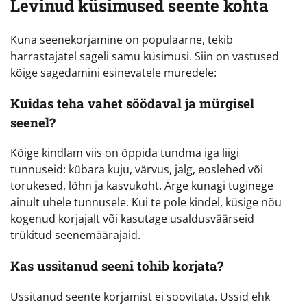
Levinud küsimused seente kohta
Kuna seenekorjamine on populaarne, tekib
harrastajatel sageli samu küsimusi. Siin on vastused
kõige sagedamini esinevatele muredele:
Kuidas teha vahet söödaval ja mürgisel
seenel?
Kõige kindlam viis on õppida tundma iga liigi
tunnuseid: kübara kuju, värvus, jalg, eoslehed või
torukesed, lõhn ja kasvukoht. Ärge kunagi tuginege
ainult ühele tunnusele. Kui te pole kindel, küsige nõu
kogenud korjajalt või kasutage usaldusväärseid
trükitud seenemäärajaid.
Kas ussitanud seeni tohib korjata?
Ussitanud seente korjamist ei soovitata. Ussid ehk