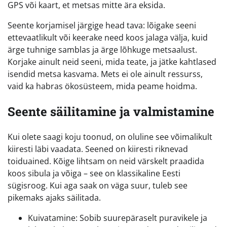
GPS või kaart, et metsas mitte ära eksida.
Seente korjamisel järgige head tava: lõigake seeni
ettevaatlikult või keerake need koos jalaga välja, kuid
ärge tuhnige samblas ja ärge lõhkuge metsaalust.
Korjake ainult neid seeni, mida teate, ja jätke kahtlased
isendid metsa kasvama. Mets ei ole ainult ressurss,
vaid ka habras ökosüsteem, mida peame hoidma.
Seente säilitamine ja valmistamine
Kui olete saagi koju toonud, on oluline see võimalikult
kiiresti läbi vaadata. Seened on kiiresti riknevad
toiduained. Kõige lihtsam on neid värskelt praadida
koos sibula ja võiga – see on klassikaline Eesti
sügisroog. Kui aga saak on väga suur, tuleb see
pikemaks ajaks säilitada.
Kuivatamine: Sobib suurepäraselt puravikele ja