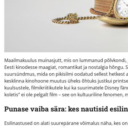
Maailmakuulus muinasjutt, mis on lummanud põlvkondi, jõ
Eesti kinodesse maagiat, romantikat ja nostalgia hõngu. See
suursündmus, mida on pikisilmi oodatud sellest hetkest ala
kesklinna kinohoone muutus üheks õhtuks justkui printsessi
kuulsustele, filmikriitikutele kui ka suurimatele Disney fän
koletis” ei ole pelgalt film – see on kultuuriline fenomen,
Punase vaiba sära: kes nautisid esili
Esilinastused on alati suurepärane võimalus näha, kes on