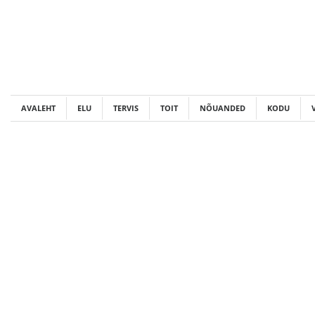
Skip
to
content
AVALEHT
ELU
TERVIS
TOIT
NÕUANDED
KODU