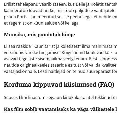
Erilist tähelepanu väärib stseen, kus Belle ja Koletis tant
kaameratöö loovad hetke, mis toob paljudele vaatajatele
proua Potts – animeeritud sellise peenusega, et nende mii
et tegemist on küünlaaluse või kellaga.
Muusika, mis puudutab hinge
Ei saa rääkida “Kaunitarist ja koletisest” ilma mainimat
versioonis värske hingamise. Kuigi fännid kuulevad kõiki 
avavad tegelaste sisemaailma veelgi enam. Eesti kinodess
nautida originaalkeeles staaride esitust või valida kvali
vaatajaskonnale. Eesti näitlejad on teinud suurepärast t
Korduma kippuvad küsimused (FAQ)
Seoses filmi linastumisega on kinokülastajatel tekkinud m
Kas film sobib vaatamiseks ka väga väikestele l