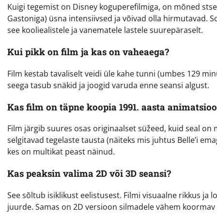
Kuigi tegemist on Disney koguperefilmiga, on mõned stseen
Gastoniga) üsna intensiivsed ja võivad olla hirmutavad. So
see kooliealistele ja vanematele lastele suurepäraselt.
Kui pikk on film ja kas on vaheaega?
Film kestab tavaliselt veidi üle kahe tunni (umbes 129 min
seega tasub snäkid ja joogid varuda enne seansi algust.
Kas film on täpne koopia 1991. aasta animatsioo
Film järgib suures osas originaalset süžeed, kuid seal on
selgitavad tegelaste tausta (näiteks mis juhtus Belle’i ema
kes on multikat peast näinud.
Kas peaksin valima 2D või 3D seansi?
See sõltub isiklikust eelistusest. Filmi visuaalne rikkus ja 
juurde. Samas on 2D versioon silmadele vähem koormav n