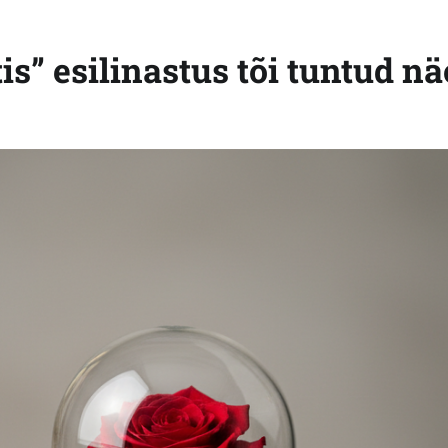
is” esilinastus tõi tuntud n