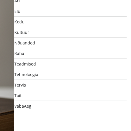
Äri
Elu
Kodu
Kultuur
Nõuanded
Raha
Teadmised
Tehnoloogia
Tervis
Toit
VabaAeg