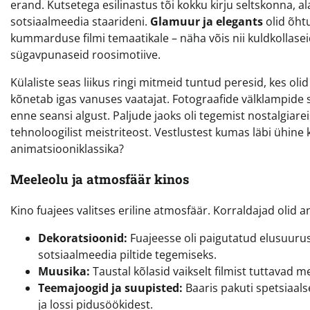
erand. Kutsetega esilinastus tõi kokku kirju seltskonna, a
sotsiaalmeedia staarideni.
Glamuur ja elegants
olid õhtu
kummarduse filmi temaatikale – näha võis nii kuldkollaseid tu
sügavpunaseid roosimotiive.
Külaliste seas liikus ringi mitmeid tuntud peresid, kes oli
kõnetab igas vanuses vaatajat. Fotograafide välklampide 
enne seansi algust. Paljude jaoks oli tegemist nostalgiar
tehnoloogilist meistriteost. Vestlustest kumas läbi ühin
animatsiooniklassika?
Meeleolu ja atmosfäär kinos
Kino fuajees valitses eriline atmosfäär. Korraldajad olid
Dekoratsioonid:
Fuajeesse oli paigutatud elusuuruse
sotsiaalmeedia piltide tegemiseks.
Muusika:
Taustal kõlasid vaikselt filmist tuttavad 
Teemajoogid ja suupisted:
Baaris pakuti spetsiaals
ja lossi pidusöökidest.