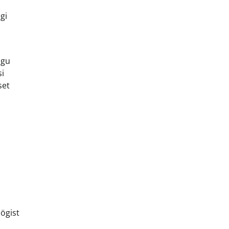
gi
ugu
si
set
öögist