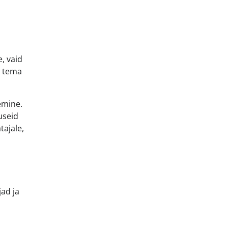
e, vaid
on tema
emine.
useid
tajale,
jad ja