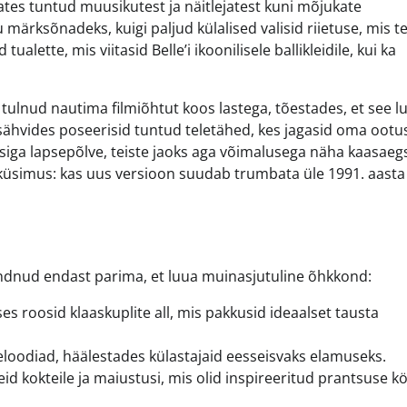
lates tuntud muusikutest ja näitlejatest kuni mõjukate
 märksõnadeks, kuigi paljud külalised valisid riietuse, mis te
alette, mis viitasid Belle’i ikoonilisele ballikleidile, kui ka
d tulnud nautima filmiõhtut koos lastega, tõestades, et see l
sähvides poseerisid tuntud teletähed, kes jagasid oma ootu
eisiga lapsepõlve, teiste jaoks aga võimalusega näha kaasaeg
e küsimus: kas uus versioon suudab trumbata üle 1991. aasta
 andnud endast parima, et luua muinasjutuline õhkkond:
s roosid klaaskuplite all, mis pakkusid ideaalset tausta
meloodiad, häälestades külastajaid eesseisvaks elamuseks.
eid kokteile ja maiustusi, mis olid inspireeritud prantsuse k