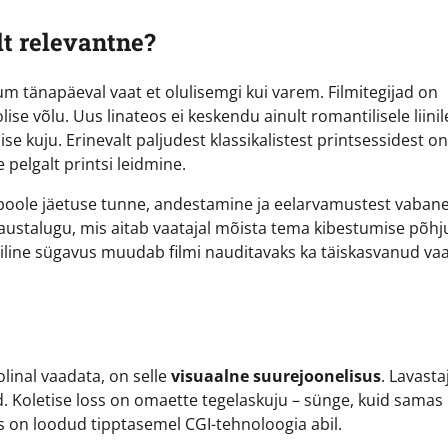
lt relevantne?
um tänapäeval vaat et olulisemgi kui varem. Filmitegijad on
se võlu. Uus linateos ei keskendu ainult romantilisele liinil
naise kuju. Erinevalt paljudest klassikalistest printsessidest 
 pelgalt printsi leidmine.
poole jäetuse tunne, andestamine ja eelarvamustest vaban
austalugu, mis aitab vaatajal mõista tema kibestumise põhj
iline sügavus muudab filmi nauditavaks ka täiskasvanud vaa
olinal vaadata, on selle
visuaalne suurejoonelisus
. Lavasta
d. Koletise loss on omaette tegelaskuju – sünge, kuid samas
is on loodud tipptasemel CGI-tehnoloogia abil.