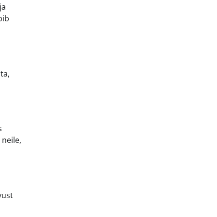
ja
bib
ta,
s
 neile,
vust