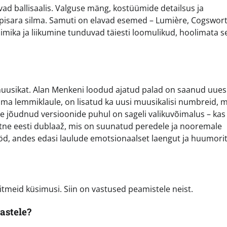
sivad ballisaalis. Valguse mäng, kostüümide detailsus ja
 pisara silma. Samuti on elavad esemed – Lumière, Cogswort
mika ja liikumine tunduvad täiesti loomulikud, hoolimata se
a muusikat. Alan Menkeni loodud ajatud palad on saanud uues
oma lemmiklaule, on lisatud ka uusi muusikalisi numbreid, m
e jõudnud versioonide puhul on sageli valikuvõimalus – kas
teetne eesti dublaaž, mis on suunatud peredele ja nooremale
ööd, andes edasi laulude emotsionaalset laengut ja huumorit
itmeid küsimusi. Siin on vastused peamistele neist.
astele?