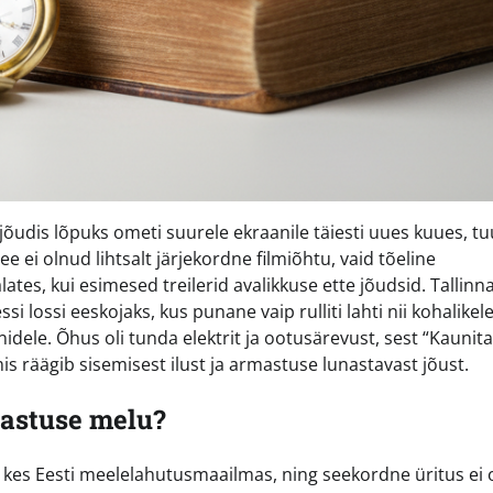
udis lõpuks ometi suurele ekraanile täiesti uues kuues, t
 ei olnud lihtsalt järjekordne filmiõhtu, vaid tõeline
tes, kui esimesed treilerid avalikkuse ette jõudsid. Tallinn
 lossi eeskojaks, kus punane vaip rulliti lahti nii kohalikel
nidele. Õhus oli tunda elektrit ja ootusärevust, sest “Kaunita
 mis räägib sisemisest ilust ja armastuse lunastavast jõust.
nastuse melu?
 kes Eesti meelelahutusmaailmas, ning seekordne üritus ei