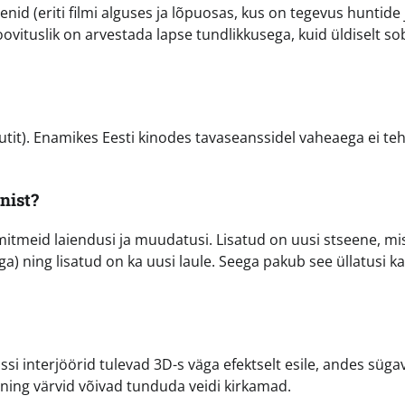
id (eriti filmi alguses ja lõpuosas, kus on tegevus huntide 
ovituslik on arvestada lapse tundlikkusega, kuid üldiselt so
utit). Enamikes Eesti kinodes tavaseanssidel vaheaega ei teh
nist?
 mitmeid laiendusi ja muudatusi. Lisatud on uusi stseene, mi
ga) ning lisatud on ka uusi laule. Seega pakub see üllatusi ka
lossi interjöörid tulevad 3D-s väga efektselt esile, andes süga
ing värvid võivad tunduda veidi kirkamad.