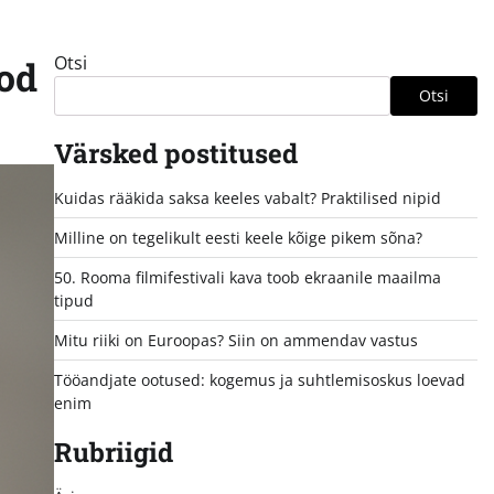
Otsi
äod
Otsi
Värsked postitused
Kuidas rääkida saksa keeles vabalt? Praktilised nipid
Milline on tegelikult eesti keele kõige pikem sõna?
50. Rooma filmifestivali kava toob ekraanile maailma
tipud
Mitu riiki on Euroopas? Siin on ammendav vastus
Tööandjate ootused: kogemus ja suhtlemisoskus loevad
enim
Rubriigid