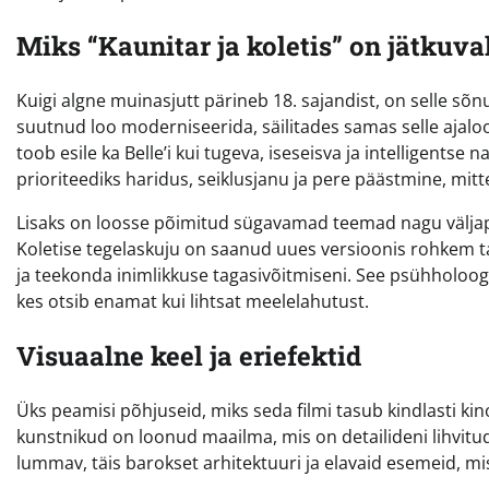
Miks “Kaunitar ja koletis” on jätkuva
Kuigi algne muinasjutt pärineb 18. sajandist, on selle sõn
suutnud loo moderniseerida, säilitades samas selle ajalooli
toob esile ka Belle’i kui tugeva, iseseisva ja intelligentse 
prioriteediks haridus, seiklusjanu ja pere päästmine, mitte
Lisaks on loosse põimitud sügavamad teemad nagu välja
Koletise tegelaskuju on saanud uues versioonis rohkem t
ja teekonda inimlikkuse tagasivõitmiseni. See psühholoog
kes otsib enamat kui lihtsat meelelahutust.
Visuaalne keel ja eriefektid
Üks peamisi põhjuseid, miks seda filmi tasub kindlasti kin
kunstnikud on loonud maailma, mis on detailideni lihvitu
lummav, täis barokset arhitektuuri ja elavaid esemeid, m