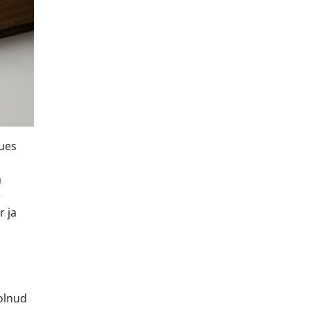
uues
a
e
r ja
 olnud