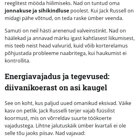
reeglitest mööda hiilimiseks. Nad on tuntud oma
jonnakuse ja sihikindluse
poolest. Kui Jack Russell on
midagi pähe võtnud, on teda raske ümber veenda.
Samuti on neil hästi arenenud valveinstinkt. Nad on
häälekad ja annavad märku igast kahtlasest liikumisest,
mis teeb neist head valvurid, kuid võib korterelamus
põhjustada probleeme naabritega, kui haukumist ei
kontrollita.
Energiavajadus ja tegevused:
diivanikoerast on asi kaugel
See on koht, kus paljud uued omanikud eksivad. Väike
kasv on petlik. Jack Russelli terjer vajab füüsilist
koormust, mis on võrreldav suurte töökoerte
vajadustega. Lihtne jalutuskäik ümber kvartali ei ole
selle tõu jaoks piisav. Nad vajavad: