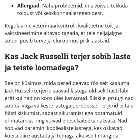
Allergiad:
Nahaprobleemid, mis võivad tekkida
toidust või keskkonnaallergeenidest.
Regulaarne veterinaarkontroll, kvaliteetne toit ja
vaktsineerimine aitavad tagada, et teie neljajalgne
sõber püsib terve ja elurõõmus pikki aastaid.
Kas Jack Russelli terjer sobib laste
ja teiste loomadega?
See on küsimus, mida pered peavad tõsiselt kaaluma.
Jack Russelli terjerid saavad lastega üldiselt hästi läbi,
eriti kui nad on koos üles kasvanud. Siiski ei pruugi nad
sobida väga väikeste lastega peredesse. Terjerid ei talu
hästi kiskumist, sabast sikutamist ega ootamatuid
ehmatamist ning võivad enesekaitseks näksata. Nad
sobivad paremini kooliealiste lastega, kes oskavad
koera piire austada ja temaga aktiivselt mängida.