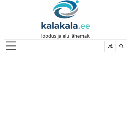
Skip
to
content
loodus ja elu lähemalt