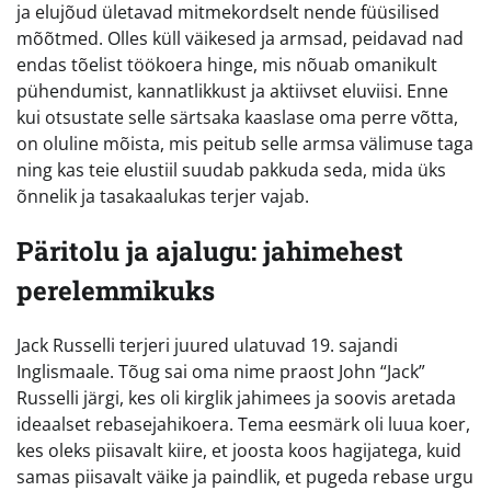
ja elujõud ületavad mitmekordselt nende füüsilised
mõõtmed. Olles küll väikesed ja armsad, peidavad nad
endas tõelist töökoera hinge, mis nõuab omanikult
pühendumist, kannatlikkust ja aktiivset eluviisi. Enne
kui otsustate selle särtsaka kaaslase oma perre võtta,
on oluline mõista, mis peitub selle armsa välimuse taga
ning kas teie elustiil suudab pakkuda seda, mida üks
õnnelik ja tasakaalukas terjer vajab.
Päritolu ja ajalugu: jahimehest
perelemmikuks
Jack Russelli terjeri juured ulatuvad 19. sajandi
Inglismaale. Tõug sai oma nime praost John “Jack”
Russelli järgi, kes oli kirglik jahimees ja soovis aretada
ideaalset rebasejahikoera. Tema eesmärk oli luua koer,
kes oleks piisavalt kiire, et joosta koos hagijatega, kuid
samas piisavalt väike ja paindlik, et pugeda rebase urgu