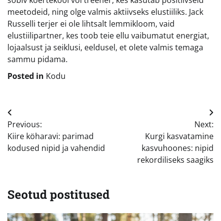
sobiv koertekool või treener, kes kasutab positiivseid
meetodeid, ning olge valmis aktiivseks elustiiliks. Jack
Russelli terjer ei ole lihtsalt lemmikloom, vaid
elustiilipartner, kes toob teie ellu vaibumatut energiat,
lojaalsust ja seiklusi, eeldusel, et olete valmis temaga
sammu pidama.
Posted in
Kodu
Navigeerimine
Previous:
Next:
Kiire köharavi: parimad
Kurgi kasvatamine
kodused nipid ja vahendid
kasvuhoones: nipid
rekordiliseks saagiks
Seotud postitused