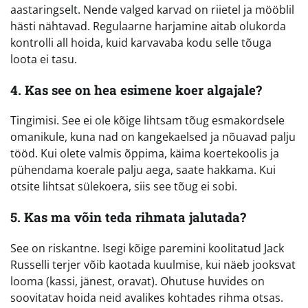
aastaringselt. Nende valged karvad on riietel ja mööblil
hästi nähtavad. Regulaarne harjamine aitab olukorda
kontrolli all hoida, kuid karvavaba kodu selle tõuga
loota ei tasu.
4. Kas see on hea esimene koer algajale?
Tingimisi. See ei ole kõige lihtsam tõug esmakordsele
omanikule, kuna nad on kangekaelsed ja nõuavad palju
tööd. Kui olete valmis õppima, käima koertekoolis ja
pühendama koerale palju aega, saate hakkama. Kui
otsite lihtsat sülekoera, siis see tõug ei sobi.
5. Kas ma võin teda rihmata jalutada?
See on riskantne. Isegi kõige paremini koolitatud Jack
Russelli terjer võib kaotada kuulmise, kui näeb jooksvat
looma (kassi, jänest, oravat). Ohutuse huvides on
soovitatav hoida neid avalikes kohtades rihma otsas.