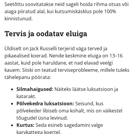
Seetõttu soovitatakse neid sageli hoida rihma otsas või
aiaga piiratud alal, kui kutsumiskäsklus pole 100%
kinnistunud.
Tervis ja oodatav eluiga
Üldiselt on Jack Russelli terjerid väga terved ja
pikaealised koerad. Nende keskmine eluiga on 13–16
aastat, kuid pole haruldane, et nad elavad veelgi
kauem. Siiski on teatud terviseprobleeme, millele tuleks
tähelepanu pöörata:
Silmahaigused:
Näiteks läätse luksatsioon ja
katarakt.
Põlvekedra luksatsioon:
Seisund, kus
põlvekeder libiseb oma kohalt, mis on väikestel
tõugudel üsna levinud.
Kurtus:
Seda esineb sagedamini valge
karvkattega koertel.