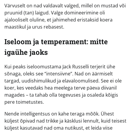
Värvuselt on nad valdavalt valged, millel on mustad või
pruunid (tan) laigud. Valge domineerimine oli
ajalooliselt oluline, et jahimehed eristaksid koera
maastikul ja urus rebasest.
Iseloom ja temperament: mitte
igaühe jaoks
Kui peaks iseloomustama Jack Russelli terjerit ühe
sõnaga, oleks see “intensiivne”. Nad on äärmiselt
targad, uudishimulikud ja elavaloomulised. See ei ole
koer, kes veedaks hea meelega terve päeva diivanil
magades – ta tahab olla tegevuses ja osaleda kõigis
pere toimetustes.
Nende intelligentsus on kahe teraga mõõk. Ühest
küljest õpivad nad trikke ja käsklusi lennult, kuid teisest
küljest kasutavad nad oma nutikust, et leida viise