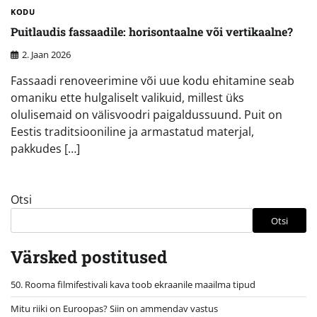
KODU
Puitlaudis fassaadile: horisontaalne või vertikaalne?
2. Jaan 2026
Fassaadi renoveerimine või uue kodu ehitamine seab
omaniku ette hulgaliselt valikuid, millest üks
olulisemaid on välisvoodri paigaldussuund. Puit on
Eestis traditsiooniline ja armastatud materjal,
pakkudes […]
Otsi
Otsi
Värsked postitused
50. Rooma filmifestivali kava toob ekraanile maailma tipud
Mitu riiki on Euroopas? Siin on ammendav vastus