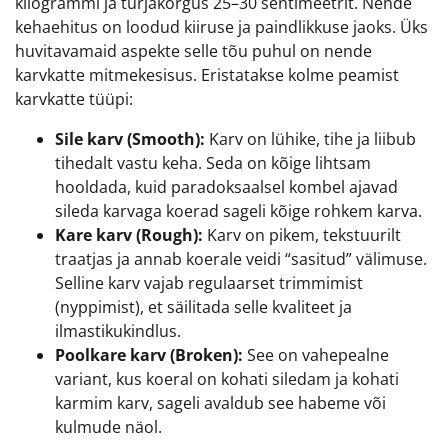
kilogrammi ja turjakõrgus 25–30 sentimeetrit. Nende
kehaehitus on loodud kiiruse ja paindlikkuse jaoks. Üks
huvitavamaid aspekte selle tõu puhul on nende
karvkatte mitmekesisus. Eristatakse kolme peamist
karvkatte tüüpi:
Sile karv (Smooth):
Karv on lühike, tihe ja liibub
tihedalt vastu keha. Seda on kõige lihtsam
hooldada, kuid paradoksaalsel kombel ajavad
sileda karvaga koerad sageli kõige rohkem karva.
Kare karv (Rough):
Karv on pikem, tekstuurilt
traatjas ja annab koerale veidi “sasitud” välimuse.
Selline karv vajab regulaarset trimmimist
(nyppimist), et säilitada selle kvaliteet ja
ilmastikukindlus.
Poolkare karv (Broken):
See on vahepealne
variant, kus koeral on kohati siledam ja kohati
karmim karv, sageli avaldub see habeme või
kulmude näol.