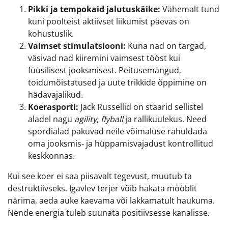
Pikki ja tempokaid jalutuskäike:
Vähemalt tund
kuni poolteist aktiivset liikumist päevas on
kohustuslik.
Vaimset stimulatsiooni:
Kuna nad on targad,
väsivad nad kiiremini vaimsest tööst kui
füüsilisest jooksmisest. Peitusemängud,
toidumõistatused ja uute trikkide õppimine on
hädavajalikud.
Koerasporti:
Jack Russellid on staarid sellistel
aladel nagu
agility
,
flyball
ja rallikuulekus. Need
spordialad pakuvad neile võimaluse rahuldada
oma jooksmis- ja hüppamisvajadust kontrollitud
keskkonnas.
Kui see koer ei saa piisavalt tegevust, muutub ta
destruktiivseks. Igavlev terjer võib hakata mööblit
närima, aeda auke kaevama või lakkamatult haukuma.
Nende energia tuleb suunata positiivsesse kanalisse.