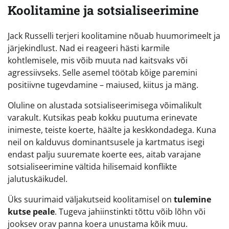
Koolitamine ja sotsialiseerimine
Jack Russelli terjeri koolitamine nõuab huumorimeelt ja
järjekindlust. Nad ei reageeri hästi karmile
kohtlemisele, mis võib muuta nad kaitsvaks või
agressiivseks. Selle asemel töötab kõige paremini
positiivne tugevdamine – maiused, kiitus ja mäng.
Oluline on alustada sotsialiseerimisega võimalikult
varakult. Kutsikas peab kokku puutuma erinevate
inimeste, teiste koerte, häälte ja keskkondadega. Kuna
neil on kalduvus dominantsusele ja kartmatus isegi
endast palju suuremate koerte ees, aitab varajane
sotsialiseerimine vältida hilisemaid konflikte
jalutuskäikudel.
Üks suurimaid väljakutseid koolitamisel on
tulemine
kutse peale
. Tugeva jahiinstinkti tõttu võib lõhn või
jooksev orav panna koera unustama kõik muu.