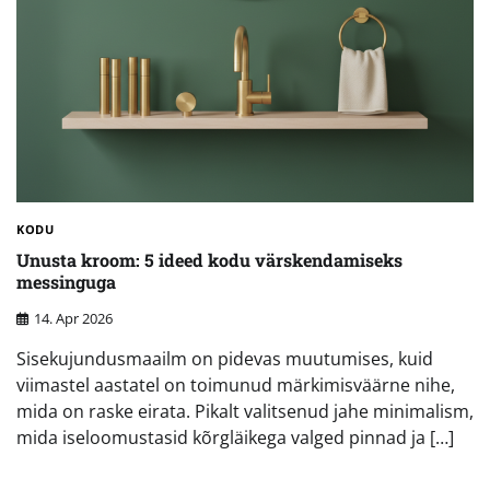
KODU
Unusta kroom: 5 ideed kodu värskendamiseks
messinguga
14. Apr 2026
Sisekujundusmaailm on pidevas muutumises, kuid
viimastel aastatel on toimunud märkimisväärne nihe,
mida on raske eirata. Pikalt valitsenud jahe minimalism,
mida iseloomustasid kõrgläikega valged pinnad ja […]