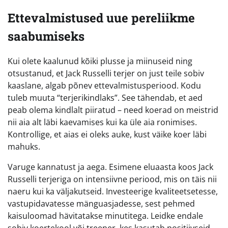
Ettevalmistused uue pereliikme
saabumiseks
Kui olete kaalunud kõiki plusse ja miinuseid ning
otsustanud, et Jack Russelli terjer on just teile sobiv
kaaslane, algab põnev ettevalmistusperiood. Kodu
tuleb muuta “terjerikindlaks”. See tähendab, et aed
peab olema kindlalt piiratud – need koerad on meistrid
nii aia alt läbi kaevamises kui ka üle aia ronimises.
Kontrollige, et aias ei oleks auke, kust väike koer läbi
mahuks.
Varuge kannatust ja aega. Esimene eluaasta koos Jack
Russelli terjeriga on intensiivne periood, mis on täis nii
naeru kui ka väljakutseid. Investeerige kvaliteetsetesse,
vastupidavatesse mänguasjadesse, sest pehmed
kaisuloomad hävitatakse minutitega. Leidke endale