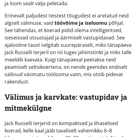
ja loom sealt välja peletada.
Erinevalt paljudest teistest tõugudest ei aretatud neid
algselt välimuse, vaid
töövõime ja iseloomu
põhjal.
See tähendas, et koerad pidid olema intelligentsed,
iseseisvad otsustajad ja äärmiselt vastupidavad. See
ajalooline taust selgitab suurepäraselt, miks tänapäeva
Jack Russelli terjeril on nii tugev jahiinstinkt ja miks talle
meeldib kaevata. Kuigi tänapäeval peetakse neid
peamiselt seltsikoertena, on nende geenides endiselt
säilinud väsimatu töölooma vaim, mis otsib pidevat
rakendust.
Välimus ja karvkate: vastupidav ja
mitmekülgne
Jack Russelli terjerid on kompaktsed ja lihaselised
koerad, kelle kaal jääb tavaliselt vahemikku 6–8