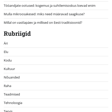
Tööandjate ootused: kogemus ja suhtlemisoskus loevad enim
Mulla mikroosakesed: miks need määravad saagikuse?
Millal on vastlapäev ja millised on Eesti traditsioonid?
Rubriigid
Äri
Elu
Kodu
Kultuur
Nõuanded
Raha
Teadmised
Tehnoloogia
Tervis