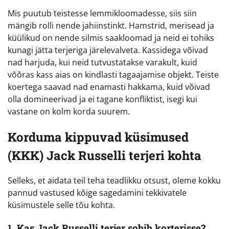
Mis puutub teistesse lemmikloomadesse, siis siin
mängib rolli nende jahiinstinkt. Hamstrid, merisead ja
küülikud on nende silmis saakloomad ja neid ei tohiks
kunagi jätta terjeriga järelevalveta. Kassidega võivad
nad harjuda, kui neid tutvustatakse varakult, kuid
võõras kass aias on kindlasti tagaajamise objekt. Teiste
koertega saavad nad enamasti hakkama, kuid võivad
olla domineerivad ja ei tagane konfliktist, isegi kui
vastane on kolm korda suurem.
Korduma kippuvad küsimused
(KKK) Jack Russelli terjeri kohta
Selleks, et aidata teil teha teadlikku otsust, oleme kokku
pannud vastused kõige sagedamini tekkivatele
küsimustele selle tõu kohta.
1. Kas Jack Russelli terjer sobib korterisse?