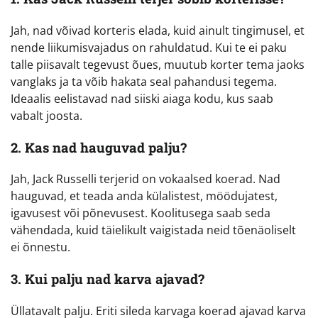
Jah, nad võivad korteris elada, kuid ainult tingimusel, et
nende liikumisvajadus on rahuldatud. Kui te ei paku
talle piisavalt tegevust õues, muutub korter tema jaoks
vanglaks ja ta võib hakata seal pahandusi tegema.
Ideaalis eelistavad nad siiski aiaga kodu, kus saab
vabalt joosta.
2. Kas nad hauguvad palju?
Jah, Jack Russelli terjerid on vokaalsed koerad. Nad
hauguvad, et teada anda külalistest, möödujatest,
igavusest või põnevusest. Koolitusega saab seda
vähendada, kuid täielikult vaigistada neid tõenäoliselt
ei õnnestu.
3. Kui palju nad karva ajavad?
Üllatavalt palju. Eriti sileda karvaga koerad ajavad karva