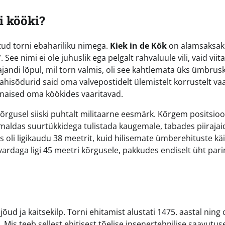
i kööki?
tud torni ebahariliku nimega.
Kiek in de Kök
on alamsaksak
 See nimi ei ole juhuslik ega pelgalt rahvaluule vili, vaid viit
 sajandi lõpul, mil torn valmis, oli see kahtlemata üks ümbru
t vahisõdurid said oma valvepostidelt ülemistelt korrustelt v
renaised oma köökides vaaritavad.
kõrgusel siiski puhtalt militaarne eesmärk. Kõrgem positsio
õimaldas suurtükkidega tulistada kaugemale, tabades piirajai
s oli ligikaudu 38 meetrit, kuid hilisemate ümberehituste kä
ardaga ligi 45 meetri kõrgusele, pakkudes endiselt üht par
 jõud ja kaitsekilp. Torni ehitamist alustati 1475. aastal nin
 Mis teeb sellest ehitisest tõelise insenertehnilise saavutus