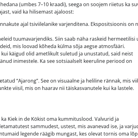
ahedana (umbes 7–10 kraadi), seega on soojem riietus ka su
jast, vaid ka hilisemast ajaloost:
nakute ajal tsiviilelanike varjenditena. Ekspositsioonis on 
eid tuumavarjendiks. Siin saab näha raskeid hermeetilisi u
ndeid, mis loovad kõheda külma sõja aegse atmosfääri.
 kui käigud olid ametlikult suletud ja unustatud, said neist
änud inimestele. Ka see sotsiaalselt keeruline periood on
tud “Ajarong”. See on visuaalne ja heliline rännak, mis vii
kte viisil, mis on haarav nii täiskasvanutele kui ka lastele.
 ka Kiek in de Kökist oma kummituslood. Valvurid ja
tamatutest sammudest, ustest, mis avanevad ise, ja varju
s tuntumaid legende räägib mungast, kes olevat tornis oma lõ