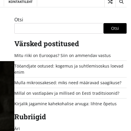
KONTAKTILEHT
Otsi
Otsi
Värsked postitused
Mitu riiki on Euroopas? Siin on ammendav vastus
Tööandjate ootused: kogemus ja suhtlemisoskus loevad
enim
Mulla mikroosakesed: miks need määravad saagikuse?
Millal on vastlapäev ja millised on Eesti traditsioonid?
Kirjalik jagamine kahekohalise arvuga: lihtne õpetus
Rubriigid
Äri