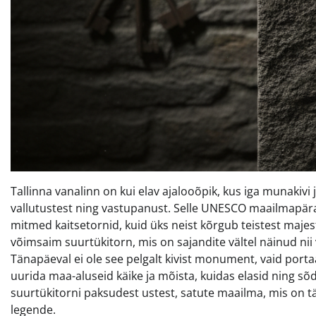
Tallinna vanalinn on kui elav ajalooõpik, kus iga munakiv
vallutustest ning vastupanust. Selle UNESCO maailmapära
mitmed kaitsetornid, kuid üks neist kõrgub teistest majes
võimsaim suurtükitorn, mis on sajandite vältel näinud nii
Tänapäeval ei ole see pelgalt kivist monument, vaid port
uurida maa-aluseid käike ja mõista, kuidas elasid ning sõdi
suurtükitorni paksudest ustest, satute maailma, mis on täi
legende.