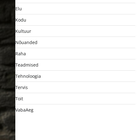
Elu
Kodu
Kultuur
Nõuanded
Raha
Teadmised
Tehnoloogia
Tervis
Toit
VabaAeg