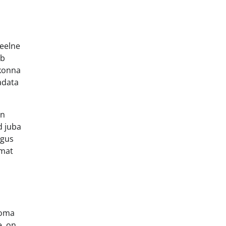
eelne
ab
skonna
aadata
on
d juba
igus
imat
g oma
e, on