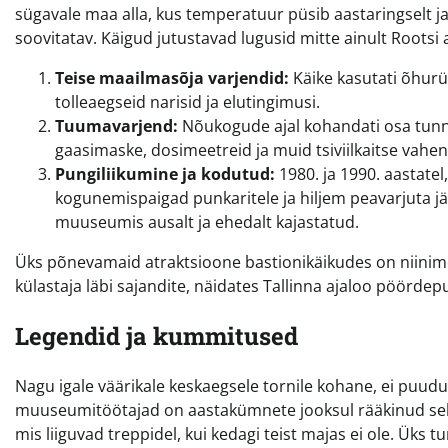
sügavale maa alla, kus temperatuur püsib aastaringselt j
soovitatav. Käigud jutustavad lugusid mitte ainult Rootsi a
Teise maailmasõja varjendid:
Käike kasutati õhurün
tolleaegseid narisid ja elutingimusi.
Tuumavarjend:
Nõukogude ajal kohandati osa tunnel
gaasimaske, dosimeetreid ja muid tsiviilkaitse vahe
Pungiliikumine ja kodutud:
1980. ja 1990. aastatel,
kogunemispaigad punkaritele ja hiljem peavarjuta jä
muuseumis ausalt ja ehedalt kajastatud.
Üks põnevamaid atraktsioone bastionikäikudes on niinimeta
külastaja läbi sajandite, näidates Tallinna ajaloo pöördepun
Legendid ja kummitused
Nagu igale väärikale keskaegsele tornile kohane, ei puudu
muuseumitöötajad on aastakümnete jooksul rääkinud sele
mis liiguvad treppidel, kui kedagi teist majas ei ole. Ük