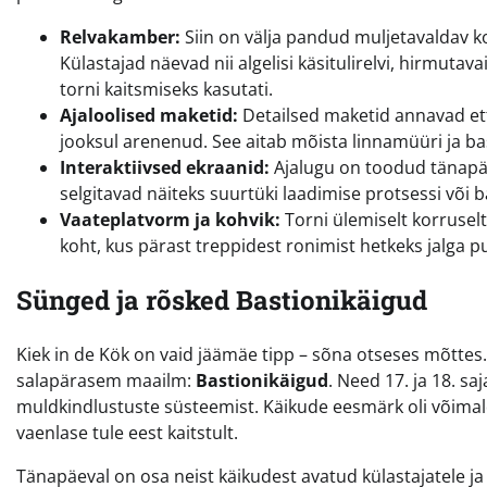
Relvakamber:
Siin on välja pandud muljetavaldav k
Külastajad näevad nii algelisi käsitulirelvi, hirmut
torni kaitsmiseks kasutati.
Ajaloolised maketid:
Detailsed maketid annavad ett
jooksul arenenud. See aitab mõista linnamüüri ja bas
Interaktiivsed ekraanid:
Ajalugu on toodud tänapäe
selgitavad näiteks suurtüki laadimise protsessi või b
Vaateplatvorm ja kohvik:
Torni ülemiselt korruse
koht, kus pärast treppidest ronimist hetkeks jalga p
Sünged ja rõsked Bastionikäigud
Kiek in de Kök on vaid jäämäe tipp – sõna otseses mõttes. 
salapärasem maailm:
Bastionikäigud
. Need 17. ja 18. s
muldkindlustuste süsteemist. Käikude eesmärk oli võimal
vaenlase tule eest kaitstult.
Tänapäeval on osa neist käikudest avatud külastajatele ja 