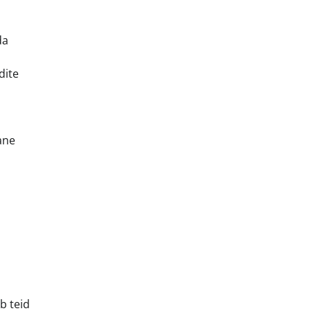
da
dite
ane
b teid