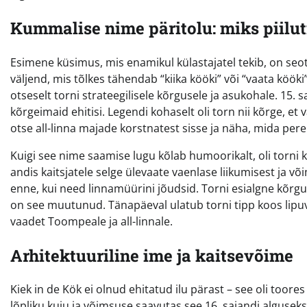
Kummalise nime päritolu: miks piilut
Esimene küsimus, mis enamikul külastajatel tekib, on seo
väljend, mis tõlkes tähendab “kiika kööki” või “vaata kööki”.
otseselt torni strateegilisele kõrgusele ja asukohale. 15.
kõrgeimaid ehitisi. Legendi kohaselt oli torn nii kõrge, e
otse all-linna majade korstnatest sisse ja näha, mida pe
Kuigi see nime saamise lugu kõlab humoorikalt, oli torni 
andis kaitsjatele selge ülevaate vaenlase liikumisest ja v
enne, kui need linnamüürini jõudsid. Torni esialgne kõrgu
on see muutunud. Tänapäeval ulatub torni tipp koos lipuv
vaadet Toompeale ja all-linnale.
Arhitektuuriline ime ja kaitsevõime
Kiek in de Kök ei olnud ehitatud ilu pärast – see oli toores
lõpliku kuju ja võimsuse saavutas see 16. sajandi alguseks.