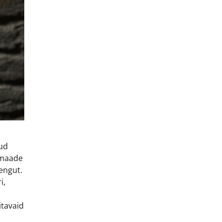
nud
timaade
rengut.
i,
itavaid