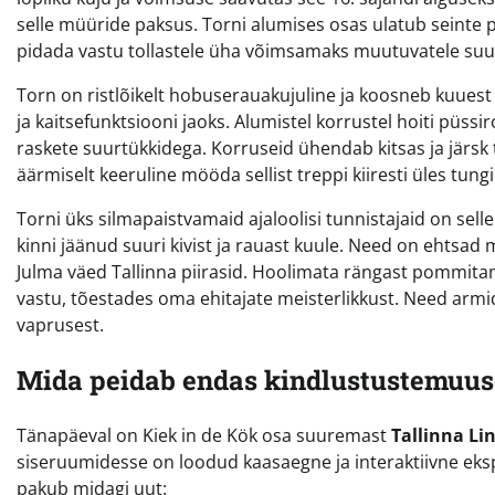
selle müüride paksus. Torni alumises osas ulatub seint
pidada vastu tollastele üha võimsamaks muutuvatele suur
Torn on ristlõikelt hobuserauakujuline ja koosneb kuuest k
ja kaitsefunktsiooni jaoks. Alumistel korrustel hoiti püs
raskete suurtükkidega. Korruseid ühendab kitsas ja järsk t
äärmiselt keeruline mööda sellist treppi kiiresti üles tungi
Torni üks silmapaistvamaid ajaloolisi tunnistajaid on selle
kinni jäänud suuri kivist ja rauast kuule. Need on ehtsad m
Julma väed Tallinna piirasid. Hoolimata rängast pommitami
vastu, tõestades oma ehitajate meisterlikkust. Need armi
vaprusest.
Mida peidab endas kindlustustemuu
Tänapäeval on Kiek in de Kök osa suuremast
Tallinna L
siseruumidesse on loodud kaasaegne ja interaktiivne ekspo
pakub midagi uut: