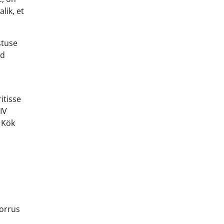
alik, et
stuse
ud
itisse
IV
 Kök
korrus