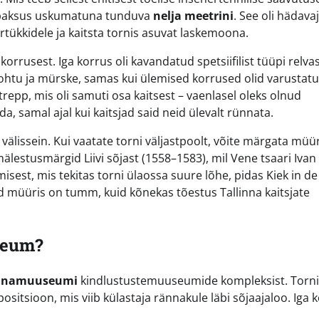
e paksus uskumatuna tunduva
nelja meetrini
. See oli hädavaj
tükkidele ja kaitsta tornis asuvat laskemoona.
orrusest. Iga korrus oli kavandatud spetsiifilist tüüpi relva
sirohtu ja mürske, samas kui ülemised korrused olid varustat
repp, mis oli samuti osa kaitsest – vaenlasel oleks olnud
da, samal ajal kui kaitsjad said neid ülevalt rünnata.
 välissein. Kui vaatate torni väljastpoolt, võite märgata müür
älestusmärgid Liivi sõjast (1558–1583), mil Vene tsaari Ivan 
sest, mis tekitas torni ülaossa suure lõhe, pidas Kiek in de
d müüris on tumm, kuid kõnekas tõestus Tallinna kaitsjate
seum?
innamuuseumi
kindlustustemuuseumide kompleksist. Torni
sitsioon, mis viib külastaja rännakule läbi sõjaajaloo. Iga 