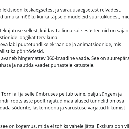
ollektsioon keskaegsetest ja varauusaegsetest relvadest.
avaid timuka mõõku kui ka täpseid mudeleid suurtükkidest, mi
ekujutuse sellest, kuidas Tallinna kaitsesüsteemid on sajan
tionide loogikat tervikuna.
va läbi puutetundlike ekraanide ja animatsioonide, mis
allistika põhitõdesid.
lt avaneb hingemattev 360-kraadine vaade. See on suurepär
uhata ja nautida vaadet punastele katustele.
Torni all ja selle ümbruses peitub teine, palju süngem ja
ajandil rootslaste poolt rajatud maa-alused tunnelid on osa
dada sõdurite, laskemoona ja varustuse varjatud liikumist
see on kogemus, mida ei tohiks vahele jätta. Ekskursioon vii