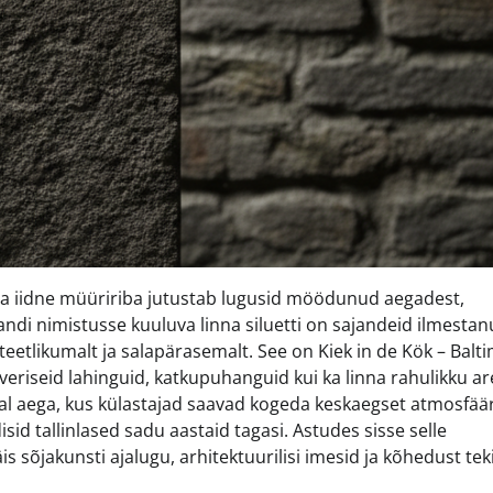
i ja iidne müüririba jutustab lugusid möödunud aegadest,
ndi nimistusse kuuluva linna siluetti on sajandeid ilmesta
teetlikumalt ja salapärasemalt. See on Kiek in de Kök – Bal
 veriseid lahinguid, katkupuhanguid kui ka linna rahulikku a
aal aega, kus külastajad saavad kogeda keskaegset atmosfäär
sid tallinlased sadu aastaid tagasi. Astudes sisse selle
s sõjakunsti ajalugu, arhitektuurilisi imesid ja kõhedust tek