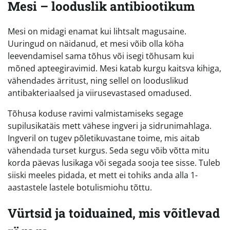
Mesi – looduslik antibiootikum
Mesi on midagi enamat kui lihtsalt magusaine.
Uuringud on näidanud, et mesi võib olla köha
leevendamisel sama tõhus või isegi tõhusam kui
mõned apteegiravimid. Mesi katab kurgu kaitsva kihiga,
vähendades ärritust, ning sellel on looduslikud
antibakteriaalsed ja viirusevastased omadused.
Tõhusa koduse ravimi valmistamiseks segage
supilusikatäis mett vähese ingveri ja sidrunimahlaga.
Ingveril on tugev põletikuvastane toime, mis aitab
vähendada turset kurgus. Seda segu võib võtta mitu
korda päevas lusikaga või segada sooja tee sisse. Tuleb
siiski meeles pidada, et mett ei tohiks anda alla 1-
aastastele lastele botulismiohu tõttu.
Vürtsid ja toiduained, mis võitlevad