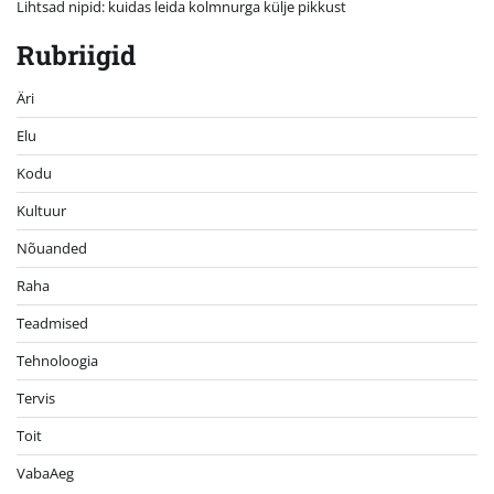
Lihtsad nipid: kuidas leida kolmnurga külje pikkust
Rubriigid
Äri
Elu
Kodu
Kultuur
Nõuanded
Raha
Teadmised
Tehnoloogia
Tervis
Toit
VabaAeg