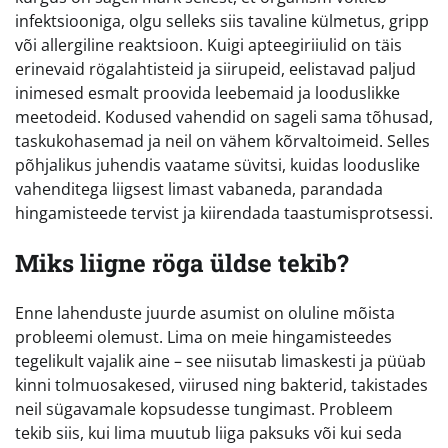
infektsiooniga, olgu selleks siis tavaline külmetus, gripp
või allergiline reaktsioon. Kuigi apteegiriiulid on täis
erinevaid rögalahtisteid ja siirupeid, eelistavad paljud
inimesed esmalt proovida leebemaid ja looduslikke
meetodeid. Kodused vahendid on sageli sama tõhusad,
taskukohasemad ja neil on vähem kõrvaltoimeid. Selles
põhjalikus juhendis vaatame süvitsi, kuidas looduslike
vahenditega liigsest limast vabaneda, parandada
hingamisteede tervist ja kiirendada taastumisprotsessi.
Miks liigne röga üldse tekib?
Enne lahenduste juurde asumist on oluline mõista
probleemi olemust. Lima on meie hingamisteedes
tegelikult vajalik aine – see niisutab limaskesti ja püüab
kinni tolmuosakesed, viirused ning bakterid, takistades
neil sügavamale kopsudesse tungimast. Probleem
tekib siis, kui lima muutub liiga paksuks või kui seda