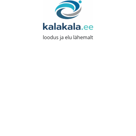
Skip
to
content
loodus ja elu lähemalt