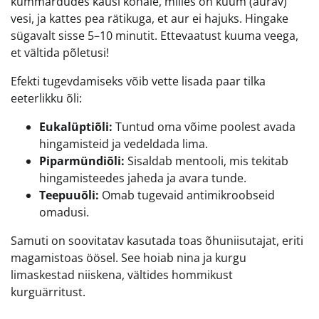
kummardudes kausi kohale, milles on kuum (aurav)
vesi, ja kattes pea rätikuga, et aur ei hajuks. Hingake
sügavalt sisse 5–10 minutit. Ettevaatust kuuma veega,
et vältida põletusi!
Efekti tugevdamiseks võib vette lisada paar tilka
eeterlikku õli:
Eukalüptiõli:
Tuntud oma võime poolest avada
hingamisteid ja vedeldada lima.
Piparmündiõli:
Sisaldab mentooli, mis tekitab
hingamisteedes jaheda ja avara tunde.
Teepuuõli:
Omab tugevaid antimikroobseid
omadusi.
Samuti on soovitatav kasutada toas õhuniisutajat, eriti
magamistoas öösel. See hoiab nina ja kurgu
limaskestad niiskena, vältides hommikust
kurguärritust.