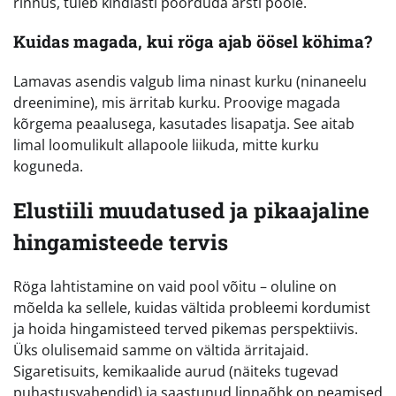
rinnus, tuleb kindlasti pöörduda arsti poole.
Kuidas magada, kui röga ajab öösel köhima?
Lamavas asendis valgub lima ninast kurku (ninaneelu
dreenimine), mis ärritab kurku. Proovige magada
kõrgema peaalusega, kasutades lisapatja. See aitab
limal loomulikult allapoole liikuda, mitte kurku
koguneda.
Elustiili muudatused ja pikaajaline
hingamisteede tervis
Röga lahtistamine on vaid pool võitu – oluline on
mõelda ka sellele, kuidas vältida probleemi kordumist
ja hoida hingamisteed terved pikemas perspektiivis.
Üks olulisemaid samme on vältida ärritajaid.
Sigaretisuits, kemikaalide aurud (näiteks tugevad
puhastusvahendid) ja saastunud linnaõhk on peamised