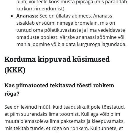
piim) või teele koos musta pipraga (mis parandab
kurkumi imendumist).
Ananass:
See on üllatav abimees. Ananass
sisaldab ensüümi nimega bromelain, mis on
tuntud oma põletikuvastaste ja lima vedeldavate
omaduste poolest. Värske ananassi söömine või
mahla joomine võib aidata kurguröga lagundada.
Korduma kippuvad küsimused
(KKK)
Kas piimatooted tekitavad tõesti rohkem
röga?
See on levinud müüt, kuid teaduslikult pole tõestatud,
et piim suurendaks lima tootmist. Küll aga võib piim
muuta olemasoleva lima paksemaks ja kleepuvamaks,
mis tekitab tunde, et röga on rohkem. Kui tunnete, et