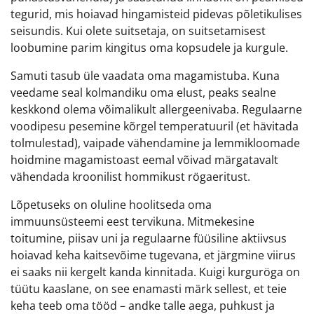
tegurid, mis hoiavad hingamisteid pidevas põletikulises
seisundis. Kui olete suitsetaja, on suitsetamisest
loobumine parim kingitus oma kopsudele ja kurgule.
Samuti tasub üle vaadata oma magamistuba. Kuna
veedame seal kolmandiku oma elust, peaks sealne
keskkond olema võimalikult allergeenivaba. Regulaarne
voodipesu pesemine kõrgel temperatuuril (et hävitada
tolmulestad), vaipade vähendamine ja lemmikloomade
hoidmine magamistoast eemal võivad märgatavalt
vähendada kroonilist hommikust rögaeritust.
Lõpetuseks on oluline hoolitseda oma
immuunsüsteemi eest tervikuna. Mitmekesine
toitumine, piisav uni ja regulaarne füüsiline aktiivsus
hoiavad keha kaitsevõime tugevana, et järgmine viirus
ei saaks nii kergelt kanda kinnitada. Kuigi kurguröga on
tüütu kaaslane, on see enamasti märk sellest, et teie
keha teeb oma tööd – andke talle aega, puhkust ja