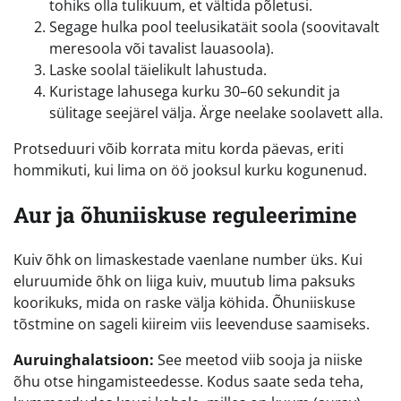
tohiks olla tulikuum, et vältida põletusi.
Segage hulka pool teelusikatäit soola (soovitavalt
meresoola või tavalist lauasoola).
Laske soolal täielikult lahustuda.
Kuristage lahusega kurku 30–60 sekundit ja
sülitage seejärel välja. Ärge neelake soolavett alla.
Protseduuri võib korrata mitu korda päevas, eriti
hommikuti, kui lima on öö jooksul kurku kogunenud.
Aur ja õhuniiskuse reguleerimine
Kuiv õhk on limaskestade vaenlane number üks. Kui
eluruumide õhk on liiga kuiv, muutub lima paksuks
koorikuks, mida on raske välja köhida. Õhuniiskuse
tõstmine on sageli kiireim viis leevenduse saamiseks.
Auruinghalatsioon:
See meetod viib sooja ja niiske
õhu otse hingamisteedesse. Kodus saate seda teha,