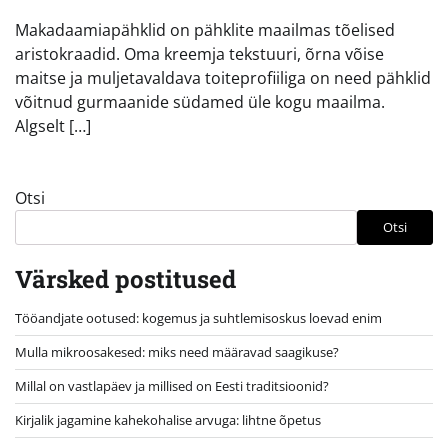
Makadaamiapähklid on pähklite maailmas tõelised
aristokraadid. Oma kreemja tekstuuri, õrna võise
maitse ja muljetavaldava toiteprofiiliga on need pähklid
võitnud gurmaanide südamed üle kogu maailma.
Algselt […]
Otsi
Otsi
Värsked postitused
Tööandjate ootused: kogemus ja suhtlemisoskus loevad enim
Mulla mikroosakesed: miks need määravad saagikuse?
Millal on vastlapäev ja millised on Eesti traditsioonid?
Kirjalik jagamine kahekohalise arvuga: lihtne õpetus