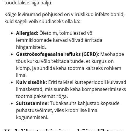
toodetakse liiga palju.
Kõige levinumad põhjused on viiruslikud infektsioonid,
kuid sageli võib süüdlaseks olla ka:
Allergiad:
Õietolm, tolmulestad või
lemmikloomade karvad võivad ärritada
hingamisteid.
Gastroösofageaalne refluks (GERD):
Maohappe
tõus kurku võib tekitada tunde, et kurgus on
klomp, ja sundida keha tootma kaitseks rohkem
lima.
Kuiv siseõhk:
Eriti talvisel kütteperioodil kuivavad
limaskestad, mis sunnib keha kompenseerimiseks
tootma paksemat röga.
Suitsetamine:
Tubakasuits kahjustab kopsude
puhastusvõimet, viies kroonilise lima
kogunemiseni.