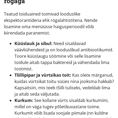
rögaga
Teatud toiduained toimivad looduslike
ekspektorantidena ehk rögalahtistitena. Nende
lisamine oma menüüsse haigusperioodil võib
kiirendada paranemist.
Küüslauk ja sibul:
Need sisaldavad
väävliühendeid ja on looduslikud antibiootikumid.
Toore küüslaugu söömine või selle lisamine
toidule aitab tappa baktereid ja vähendada lima
tootmist.
Tšillipipar ja vürtsikas toit:
Kas olete märganud,
kuidas vürtsikat toitu süües nina jooksma hakkab?
Kapsaitsiin, mis teeb tšilli tuliseks, vedeldab lima
ja aitab seda väljutada.
Kurkum:
See kollane vürts sisaldab kurkumiini,
millel on väga tugev põletikuvastane toime.
Kurkumit võib lisada soojale piimale (nn kuldne