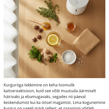
Kurguröga tekkimine on keha loomulik
kaitsereaktsioon, kuid see võib muutuda äärmiselt
häirivaks ja ebamugavaks, segades nii päeval
keskendumist kui ka öösel magamist. Lima kogunemine
kurgus on sageli märk sellest, et organism võitleb