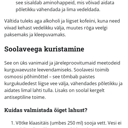
see sisaldab aminohappeid, mis võivad aidata
põletikku vähendada ja lima vedeldada.
Vältida tuleks aga alkoholi ja liigset kofeiini, kuna need
viivad kehast vedelikku välja, muutes röga veelgi
paksemaks ja kleepuvamaks.
Soolaveega kuristamine
See on üks vanimaid ja järeleproovitumaid meetodeid
kurguvaevuste leevendamiseks. Soolavesi toimib
osmoosi põhimõttel – see tõmbab paistes
kurgukudedest liigse vee välja, vähendades põletikku ja
aidates limal lahti tulla. Lisaks on soolal kergelt
antiseptiline toime.
Kuidas valmistada õiget lahust?
Võtke klaasitäis (umbes 250 ml) sooja vett. Vesi ei