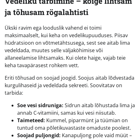
Vedeliku tarbimine – kõige lihtsam
ja tõhusam rögalahtisti
Ükski ravim ega looduslik vahend ei toimi
maksimaalselt, kui keha on vedelikupuuduses. Piisav
hüdratsioon on võtmetähtsusega, sest see aitab lima
vedeldada, muutes selle väljaköhimise või
allaneelamise lihtsamaks. Kui olete haige, vajab teie
keha tavapärasest rohkem vett.
Eriti tõhusad on soojad joogid. Soojus aitab lõdvestada
kurgulihaseid ja vedeldada sekreeti. Soovitatav on
tarbida:
Soe vesi sidruniga:
Sidrun aitab lõhustada lima ja
annab C-vitamiini, samas kui vesi niisutab.
Taimeteed:
Kummel, piparmünt ja tüümian on
tuntud oma põletikuvastaste omaduste poolest.
Soojad puljongid:
Kanapuljong pole vaid müüt –