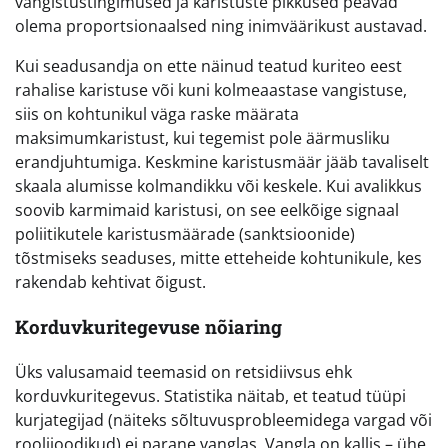
vangistustingimused ja karistuste pikkused peavad
olema proportsionaalsed ning inimväärikust austavad.
Kui seadusandja on ette näinud teatud kuriteo eest
rahalise karistuse või kuni kolmeaastase vangistuse,
siis on kohtunikul väga raske määrata
maksimumkaristust, kui tegemist pole äärmusliku
erandjuhtumiga. Keskmine karistusmäär jääb tavaliselt
skaala alumisse kolmandikku või keskele. Kui avalikkus
soovib karmimaid karistusi, on see eelkõige signaal
poliitikutele karistusmäärade (sanktsioonide)
tõstmiseks seaduses, mitte etteheide kohtunikule, kes
rakendab kehtivat õigust.
Korduvkuritegevuse nõiaring
Üks valusamaid teemasid on retsidiivsus ehk
korduvkuritegevus. Statistika näitab, et teatud tüüpi
kurjategijad (näiteks sõltuvusprobleemidega vargad või
roolijoodikud) ei parane vanglas. Vangla on kallis – ühe