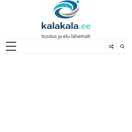
Skip
to
content
loodus ja elu lähemalt