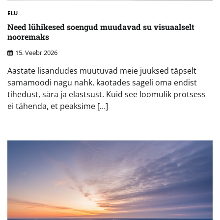
ELU
Need lühikesed soengud muudavad su visuaalselt
nooremaks
15. Veebr 2026
Aastate lisandudes muutuvad meie juuksed täpselt
samamoodi nagu nahk, kaotades sageli oma endist
tihedust, sära ja elastsust. Kuid see loomulik protsess
ei tähenda, et peaksime […]