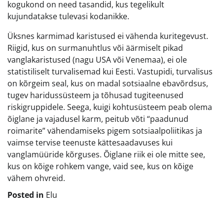
kogukond on need tasandid, kus tegelikult
kujundatakse tulevasi kodanikke.
Üksnes karmimad karistused ei vähenda kuritegevust.
Riigid, kus on surmanuhtlus või äärmiselt pikad
vanglakaristused (nagu USA või Venemaa), ei ole
statistiliselt turvalisemad kui Eesti. Vastupidi, turvalisus
on kõrgeim seal, kus on madal sotsiaalne ebavõrdsus,
tugev haridussüsteem ja tõhusad tugiteenused
riskigruppidele. Seega, kuigi kohtusüsteem peab olema
õiglane ja vajadusel karm, peitub võti “paadunud
roimarite” vähendamiseks pigem sotsiaalpoliitikas ja
vaimse tervise teenuste kättesaadavuses kui
vanglamüüride kõrguses. Õiglane riik ei ole mitte see,
kus on kõige rohkem vange, vaid see, kus on kõige
vähem ohvreid.
Posted in
Elu