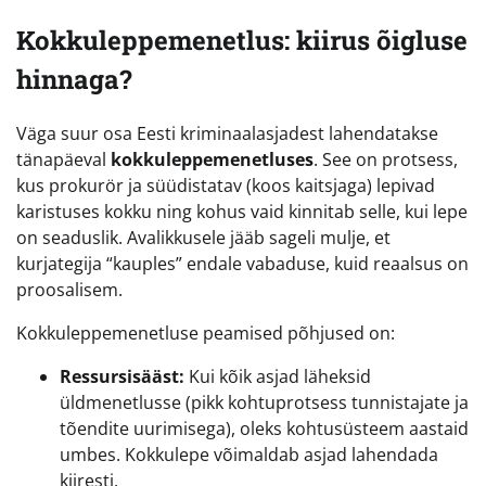
Kokkuleppemenetlus: kiirus õigluse
hinnaga?
Väga suur osa Eesti kriminaalasjadest lahendatakse
tänapäeval
kokkuleppemenetluses
. See on protsess,
kus prokurör ja süüdistatav (koos kaitsjaga) lepivad
karistuses kokku ning kohus vaid kinnitab selle, kui lepe
on seaduslik. Avalikkusele jääb sageli mulje, et
kurjategija “kauples” endale vabaduse, kuid reaalsus on
proosalisem.
Kokkuleppemenetluse peamised põhjused on:
Ressursisääst:
Kui kõik asjad läheksid
üldmenetlusse (pikk kohtuprotsess tunnistajate ja
tõendite uurimisega), oleks kohtusüsteem aastaid
umbes. Kokkulepe võimaldab asjad lahendada
kiiresti.