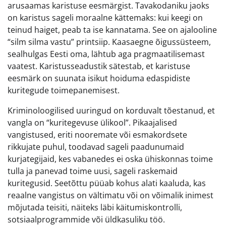
arusaamas karistuse eesmärgist. Tavakodaniku jaoks
on karistus sageli moraalne kättemaks: kui keegi on
teinud haiget, peab ta ise kannatama. See on ajalooline
“silm silma vastu” printsiip. Kaasaegne õigussüsteem,
sealhulgas Eesti oma, lähtub aga pragmaatilisemast
vaatest. Karistusseadustik sätestab, et karistuse
eesmärk on suunata isikut hoiduma edaspidiste
kuritegude toimepanemisest.
Kriminoloogilised uuringud on korduvalt tõestanud, et
vangla on “kuritegevuse ülikool”. Pikaajalised
vangistused, eriti nooremate või esmakordsete
rikkujate puhul, toodavad sageli paadunumaid
kurjategijaid, kes vabanedes ei oska ühiskonnas toime
tulla ja panevad toime uusi, sageli raskemaid
kuritegusid. Seetõttu püüab kohus alati kaaluda, kas
reaalne vangistus on vältimatu või on võimalik inimest
mõjutada teisiti, näiteks läbi käitumiskontrolli,
sotsiaalprogrammide või üldkasuliku töö.