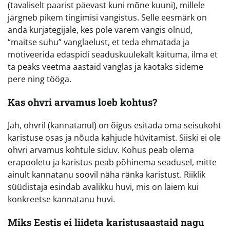
(tavaliselt paarist päevast kuni mõne kuuni), millele
järgneb pikem tingimisi vangistus. Selle eesmärk on
anda kurjategijale, kes pole varem vangis olnud,
“maitse suhu” vanglaelust, et teda ehmatada ja
motiveerida edaspidi seaduskuulekalt käituma, ilma et
ta peaks veetma aastaid vanglas ja kaotaks sideme
pere ning tööga.
Kas ohvri arvamus loeb kohtus?
Jah, ohvril (kannatanul) on õigus esitada oma seisukoht
karistuse osas ja nõuda kahjude hüvitamist. Siiski ei ole
ohvri arvamus kohtule siduv. Kohus peab olema
erapooletu ja karistus peab põhinema seadusel, mitte
ainult kannatanu soovil näha ränka karistust. Riiklik
süüdistaja esindab avalikku huvi, mis on laiem kui
konkreetse kannatanu huvi.
Miks Eestis ei liideta karistusaastaid nagu