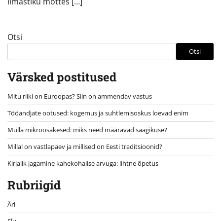
ilmastiku mõttes […]
Otsi
Otsi
Värsked postitused
Mitu riiki on Euroopas? Siin on ammendav vastus
Tööandjate ootused: kogemus ja suhtlemisoskus loevad enim
Mulla mikroosakesed: miks need määravad saagikuse?
Millal on vastlapäev ja millised on Eesti traditsioonid?
Kirjalik jagamine kahekohalise arvuga: lihtne õpetus
Rubriigid
Äri
Elu