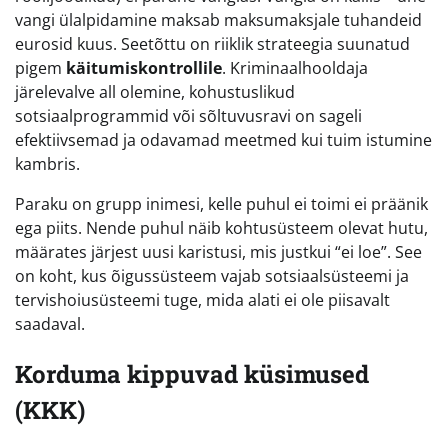
vangi ülalpidamine maksab maksumaksjale tuhandeid
eurosid kuus. Seetõttu on riiklik strateegia suunatud
pigem
käitumiskontrollile
. Kriminaalhooldaja
järelevalve all olemine, kohustuslikud
sotsiaalprogrammid või sõltuvusravi on sageli
efektiivsemad ja odavamad meetmed kui tuim istumine
kambris.
Paraku on grupp inimesi, kelle puhul ei toimi ei präänik
ega piits. Nende puhul näib kohtusüsteem olevat hutu,
määrates järjest uusi karistusi, mis justkui “ei loe”. See
on koht, kus õigussüsteem vajab sotsiaalsüsteemi ja
tervishoiusüsteemi tuge, mida alati ei ole piisavalt
saadaval.
Korduma kippuvad küsimused
(KKK)