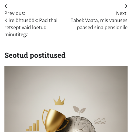
Navigeerimine
Previous:
Next:
Kiire õhtusöök: Pad thai
Tabel: Vaata, mis vanuses
retsept vaid loetud
pääsed sina pensionile
minutitega
Seotud postitused