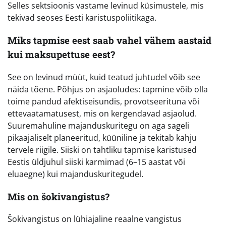
Selles sektsioonis vastame levinud küsimustele, mis
tekivad seoses Eesti karistuspoliitikaga.
Miks tapmise eest saab vahel vähem aastaid
kui maksupettuse eest?
See on levinud müüt, kuid teatud juhtudel võib see
näida tõene. Põhjus on asjaoludes: tapmine võib olla
toime pandud afektiseisundis, provotseerituna või
ettevaatamatusest, mis on kergendavad asjaolud.
Suuremahuline majanduskuritegu on aga sageli
pikaajaliselt planeeritud, küüniline ja tekitab kahju
tervele riigile. Siiski on tahtliku tapmise karistused
Eestis üldjuhul siiski karmimad (6–15 aastat või
eluaegne) kui majanduskuritegudel.
Mis on šokivangistus?
Šokivangistus on lühiajaline reaalne vangistus