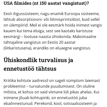
USA filmides (nt 150 aastat vangistust)?
Eesti õigussüsteem, nagu enamik Euroopa süsteeme,
lähtub absorptsiooni- või liitmisprintsiibist, kuid sellel
on ülempiirid. Meil ei ole eesmärk hoida inimest vangis
kauem kui tema eluiga, sest see kaotaks karistuse
eesmärgi – lootuse naasta ühiskonda. Maksimaalne
tähtajaline vangistus on Eestis 20 aastat
(liitkaristusena), erandiks on eluaegne vangistus.
Ühiskondlik turvalisus ja
ennetustöö tähtsus
Kriitika kohtute aadressil on sageli sümptom laiemast
probleemist – turvatunde puudumisest. On oluline
mõista, et kohus on vaid viimane lüli pikas ahelas. Kui
inimene jõuab kohtupinki, on ennetustöö juba
ebaõnnestunud. Perekond, kool, sotsiaalsüsteem ja