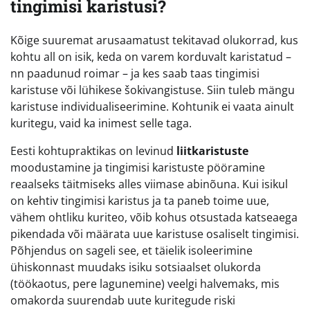
tingimisi karistusi?
Kõige suuremat arusaamatust tekitavad olukorrad, kus
kohtu all on isik, keda on varem korduvalt karistatud –
nn paadunud roimar – ja kes saab taas tingimisi
karistuse või lühikese šokivangistuse. Siin tuleb mängu
karistuse individualiseerimine. Kohtunik ei vaata ainult
kuritegu, vaid ka inimest selle taga.
Eesti kohtupraktikas on levinud
liitkaristuste
moodustamine ja tingimisi karistuste pööramine
reaalseks täitmiseks alles viimase abinõuna. Kui isikul
on kehtiv tingimisi karistus ja ta paneb toime uue,
vähem ohtliku kuriteo, võib kohus otsustada katseaega
pikendada või määrata uue karistuse osaliselt tingimisi.
Põhjendus on sageli see, et täielik isoleerimine
ühiskonnast muudaks isiku sotsiaalset olukorda
(töökaotus, pere lagunemine) veelgi halvemaks, mis
omakorda suurendab uute kuritegude riski