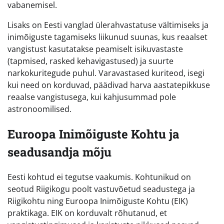
vabanemisel.
Lisaks on Eesti vanglad ülerahvastatuse vältimiseks ja
inimõiguste tagamiseks liikunud suunas, kus reaalset
vangistust kasutatakse peamiselt isikuvastaste
(tapmised, rasked kehavigastused) ja suurte
narkokuritegude puhul. Varavastased kuriteod, isegi
kui need on korduvad, päädivad harva aastatepikkuse
reaalse vangistusega, kui kahjusummad pole
astronoomilised.
Euroopa Inimõiguste Kohtu ja
seadusandja mõju
Eesti kohtud ei tegutse vaakumis. Kohtunikud on
seotud Riigikogu poolt vastuvõetud seadustega ja
Riigikohtu ning Euroopa Inimõiguste Kohtu (EIK)
praktikaga. EIK on korduvalt rõhutanud, et