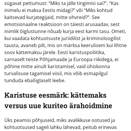
sügavat pettumust: “Miks ta jälle tingimisi sai?”, “Kas
inimelu ei maksa Eestis midagi?” või “Miks kohtud
kaitsevad kurjategijaid, mitte ohvreid?”. See
emotsionaalne reaktsioon on täiesti arusaadav, sest
inimlik õiglustunne nõuab kurja eest karmi tasu. Ometi,
kui vaadata kohtuotsuste juriidilist ja kriminoloogilist
tausta, avaneb pilt, mis on märksa keerulisem kui lihtne
soov kättemaksu järele. Eesti karistuspoliitika,
sarnaselt teiste Põhjamaade ja Euroopa riikidega, ei
põhine mitte ainult karistamisel, vaid ühiskonna
turvalisuse tagamisel viisil, mis võib esmapilgul
tunduda ebaõiglaselt leebe.
Karistuse eesmärk: kättemaks
versus uue kuriteo ärahoidmine
Üks peamisi põhjuseid, miks avalikkuse ootused ja
kohtuotsused sageli lahku lähevad, peitub erinevas