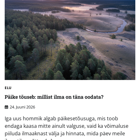
ELU
Päike tõuseb: millist ilma on täna oodata?
24. Juuni 2026
Iga uus hommik algab päikesetõusuga, mis toob
endaga kaasa mitte ainult valguse, vaid ka võimaluse
piiluda ilmaaknast välja ja hinnata, mida päev meile