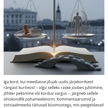
Iga kord, kui meediasse jõuab uudis järjekordsest
rängast kuriteost – olgu selleks raske joobes juhtimine,
jõhker peksmine või korduv vargus –, järgneb sellele
ühiskondlik pahameeletorm. Kommentaariumid ja
sotsiaalmeedia täituvad küsimustega, mis peegeldavad