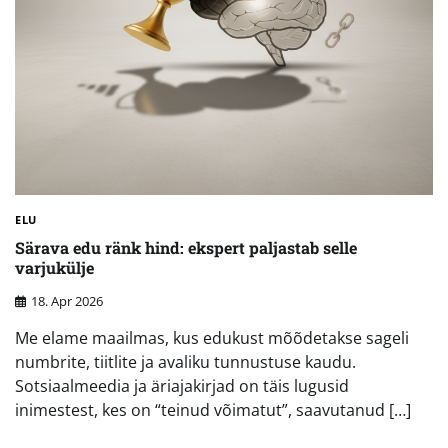
ELU
Särava edu ränk hind: ekspert paljastab selle
varjukülje
18. Apr 2026
Me elame maailmas, kus edukust mõõdetakse sageli
numbrite, tiitlite ja avaliku tunnustuse kaudu.
Sotsiaalmeedia ja äriajakirjad on täis lugusid
inimestest, kes on “teinud võimatut”, saavutanud […]