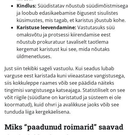
Kindlus:
Süüdistatav nõustub süüdimõistmisega
ja loobub edasikaebamise õigusest sisulistes
küsimustes, mis tagab, et karistus jõustub kohe.
Karistuse leevendamine:
Vastutasuks süü
omaksvõtu ja protsessi kiirendamise eest
nõustub prokuratuur tavaliselt taotlema
kergemat karistust kui see, mida nõutaks
üldmenetluses.
Just siin tekibki sageli vastuolu. Kui seadus lubab
varguse eest karistada kuni viieaastase vangistusega,
siis kokkuleppe raames võib see päädida näiteks
tingimisi vangistusega katseajaga. Statistiliselt on see
võit riigile (süüdlane on karistatud ja süsteem ei ole
koormatud), kuid ohvri ja avalikkuse jaoks võib see
tunduda liiga kergekäelisena.
Miks “paadunud roimarid” saavad