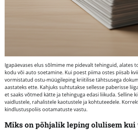
Igapäevases elus sõlmime me pidevalt tehinguid, alates 
kodu või auto soetamine. Kui poest piima ostes piisab kvi
vormistatud ostu-müügileping kriitilise tähtsusega dok
aastateks ette. Kahjuks suhtutakse sellesse paberisse liiga 
et saaks võtmed kätte ja tehinguga edasi liikuda. Selline 
vaidlustele, rahalistele kaotustele ja kohtuteedele. Korrek
kindlustuspoliis ootamatuste vastu.
Miks on põhjalik leping olulisem kui