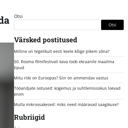
Otsi
da
Otsi
Värsked postitused
Milline on tegelikult eesti keele kõige pikem sõna?
50. Rooma filmifestivali kava toob ekraanile maailma
tipud
Mitu riiki on Euroopas? Siin on ammendav vastus
Tööandjate ootused: kogemus ja suhtlemisoskus loevad
enim
Mulla mikroosakesed: miks need määravad saagikuse?
Rubriigid