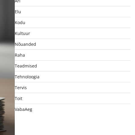
Äri
Elu
Kodu
Kultuur
Nõuanded
Raha
Teadmised
Tehnoloogia
Tervis
Toit
VabaAeg