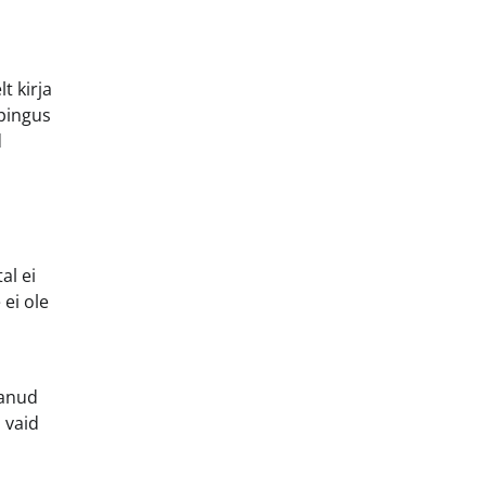
t kirja
epingus
d
al ei
ei ole
janud
 vaid