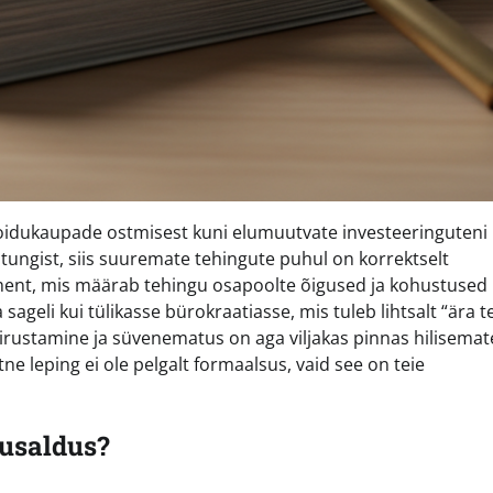
toidukaupade ostmisest kuni elumuutvate investeeringuteni
itungist, siis suuremate tehingute puhul on korrektselt
ument, mis määrab tehingu osapoolte õigused ja kohustused
sageli kui tülikasse bürokraatiasse, mis tuleb lihtsalt “ära t
kiirustamine ja süvenematus on aga viljakas pinnas hilisemat
tne leping ei ole pelgalt formaalsus, vaid see on teie
 usaldus?