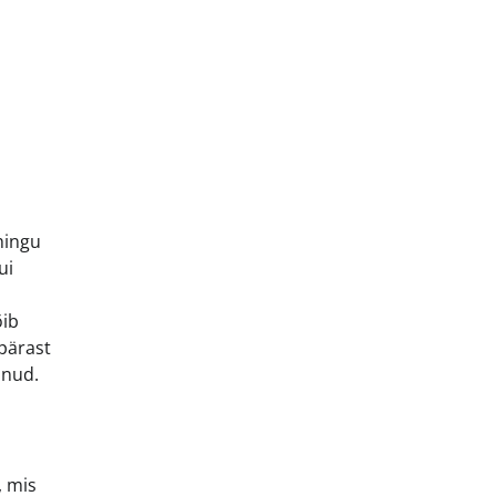
hingu
ui
õib
 pärast
anud.
, mis