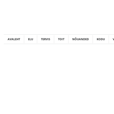
Skip
to
content
AVALEHT
ELU
TERVIS
TOIT
NÕUANDED
KODU