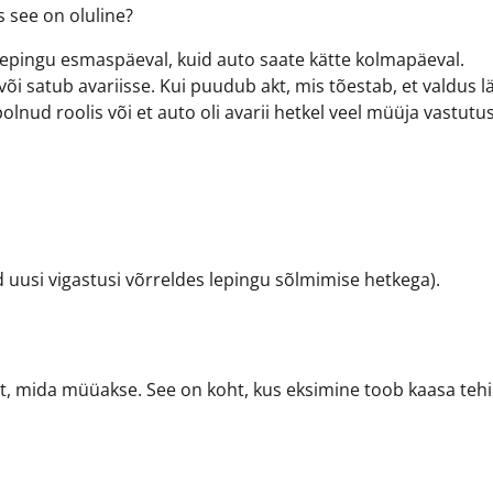
s see on oluline?
ilepingu esmaspäeval, kuid auto saate kätte kolmapäeval.
õi satub avariisse. Kui puudub akt, mis tõestab, et valdus l
olnud roolis või et auto oli avarii hetkel veel müüja vastutus
uusi vigastusi võrreldes lepingu sõlmimise hetkega).
t, mida müüakse. See on koht, kus eksimine toob kaasa teh