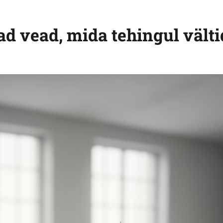
d vead, mida tehingul välti