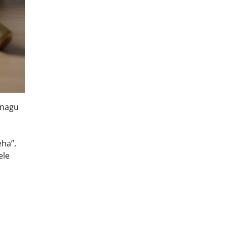
 nagu
eha”,
ele