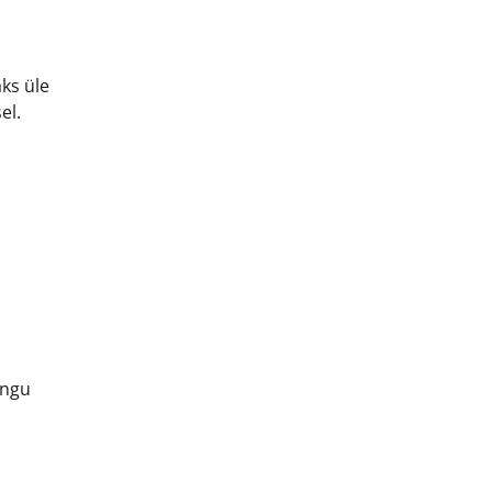
äks üle
el.
ingu