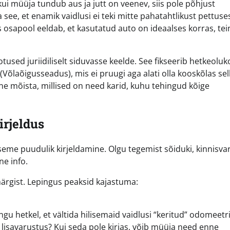
kui müüja tundub aus ja jutt on veenev, siis pole põhjust
a see, et enamik vaidlusi ei teki mitte pahatahtlikust pettuses
s osapool eeldab, et kasutatud auto on ideaalses korras, tei
used juriidiliselt siduvasse keelde. See fikseerib hetkeoluk
(Võlaõigusseadus), mis ei pruugi aga alati olla kooskõlas sel
line mõista, millised on need karid, kuhu tehingud kõige
irjeldus
eme puudulik kirjeldamine. Olgu tegemist sõiduki, kinnisvar
ne info.
imärgist. Lepingus peaksid kajastuma:
ngu hetkel, et vältida hilisemaid vaidlusi “keritud” odomeetri
, lisavarustus? Kui seda pole kirjas, võib müüja need enne