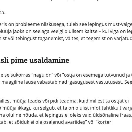
sa.
eris on probleeme niiskusega, tuleb see lepingus must-valgel
 Müüja jaoks on see aga veelgi olulisem kaitse – kui viga on l
mist või tehingust taganemist, väites, et tegemist on varjatu
usli pime usaldamine
se seisukorras “nagu on” või “ostja on esemega tutvunud ja t
e maagiline lause vabastab nad igasugusest vastutusest. See 
lest müüja teadis või pidi teadma, kuid millest ta ostjat ei
 müüja ikkagi, kui selgub, et ta on olulist infot tahtlikult var
na oluline nõuda, et lepingus ei oleks vaid üldsõnaline fraas,
ab, et sõiduk ei ole osalenud avariides” või “korteri