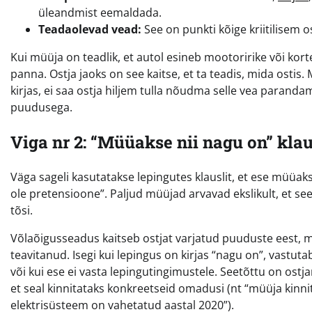
üleandmist eemaldada.
Teadaolevad vead:
See on punkti kõige kriitilisem o
Kui müüja on teadlik, et autol esineb mootoririke või kort
panna. Ostja jaoks on see kaitse, et ta teadis, mida ostis.
kirjas, ei saa ostja hiljem tulla nõudma selle vea paranda
puudusega.
Viga nr 2: “Müüakse nii nagu on” kla
Väga sageli kasutatakse lepingutes klauslit, et ese müüak
ole pretensioone”. Paljud müüjad arvavad ekslikult, et se
tõsi.
Võlaõigusseadus kaitseb ostjat varjatud puuduste eest, mil
teavitanud. Isegi kui lepingus on kirjas “nagu on”, vastutab
või kui ese ei vasta lepingutingimustele. Seetõttu on ostja
et seal kinnitataks konkreetseid omadusi (nt “müüja kinnit
elektrisüsteem on vahetatud aastal 2020”).