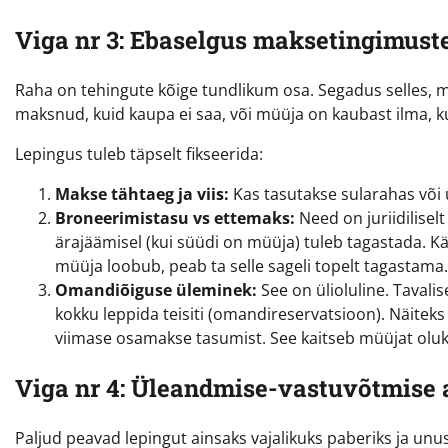
Viga nr 3: Ebaselgus maksetingimust
Raha on tehingute kõige tundlikum osa. Segadus selles, mill
maksnud, kuid kaupa ei saa, või müüja on kaubast ilma, k
Lepingus tuleb täpselt fikseerida:
Makse tähtaeg ja viis:
Kas tasutakse sularahas või
Broneerimistasu vs ettemaks:
Need on juriidilise
ärajäämisel (kui süüdi on müüja) tuleb tagastada. Kä
müüja loobub, peab ta selle sageli topelt tagastama
Omandiõiguse üleminek:
See on ülioluline. Tavali
kokku leppida teisiti (omandireservatsioon). Näiteks
viimase osamakse tasumist. See kaitseb müüjat oluko
Viga nr 4: Üleandmise-vastuvõtmise
Paljud peavad lepingut ainsaks vajalikuks paberiks ja u