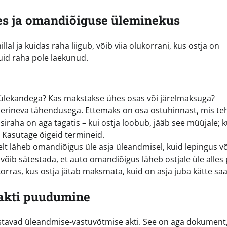
es ja omandiõiguse üleminekus
al ja kuidas raha liigub, võib viia olukorrani, kus ostja on
uid raha pole laekunud.
 ülekandega? Kas makstakse ühes osas või järelmaksuga?
lt erineva tähendusega. Ettemaks on osa ostuhinnast, mis te
siraha on aga tagatis – kui ostja loobub, jääb see müüjale; k
. Kasutage õigeid termineid.
selt läheb omandiõigus üle asja üleandmisel, kuid lepingus v
 võib sätestada, et auto omandiõigus läheb ostjale üle alles
rras, kus ostja jätab maksmata, kuid on asja juba kätte sa
 akti puudumine
nustavad üleandmise-vastuvõtmise akti. See on aga dokument