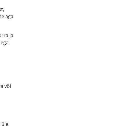
t,
ne aga
orra ja
lega,
a või
 üle.