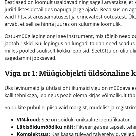
Eestlased on loomult usaldavad ning sageli arvatakse, et 
juriidilistes detailides näpuga järge ajada. Reaalsus on ag
vaid lihtsast arusaamatusest ja erinevatest ootustest. Ük
arvab, et sellise hinna juures on kulumine loomulik.
Ostu-müügileping ongi see instrument, mis tõlgib need oot
jaotab riskid. Kui lepingus on lüngad, täidab need seadus 
milles pooled suuliselt kokku leppisid. Seetõttu on üliolu
sagedamini jooksevad.
Viga nr 1: Müügiobjekti üldsõnaline k
Üks levinumaid ja ühtlasi ohtlikumaid vigu on müüdava es
kalli tehnikaga, lepingus peab olema kirjas võimalikult täp
Sõidukite puhul ei piisa vaid margist, mudelist ja registr
VIN-kood:
See on sõiduki unikaalne identifikaator.
Läbisõidumõõdiku näit:
Fikseerige see täpselt tehi
Komplektsus:
Kas kaasa tulevad talverehvid,
veljed