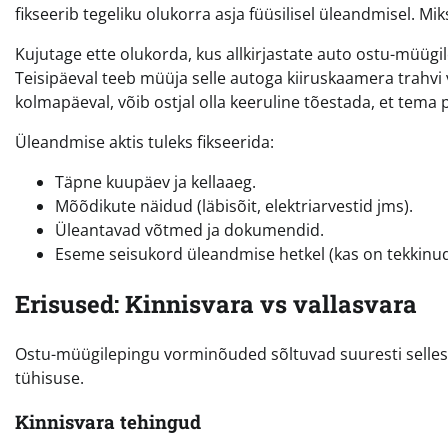
fikseerib tegeliku olukorra asja füüsilisel üleandmisel. Mik
Kujutage ette olukorda, kus allkirjastate auto ostu-müüg
Teisipäeval teeb müüja selle autoga kiiruskaamera trahvi v
kolmapäeval, võib ostjal olla keeruline tõestada, et tema p
Üleandmise aktis tuleks fikseerida:
Täpne kuupäev ja kellaaeg.
Mõõdikute näidud (läbisõit, elektriarvestid jms).
Üleantavad võtmed ja dokumendid.
Eseme seisukord üleandmise hetkel (kas on tekkinud 
Erisused: Kinnisvara vs vallasvara
Ostu-müügilepingu vorminõuded sõltuvad suuresti selles
tühisuse.
Kinnisvara tehingud