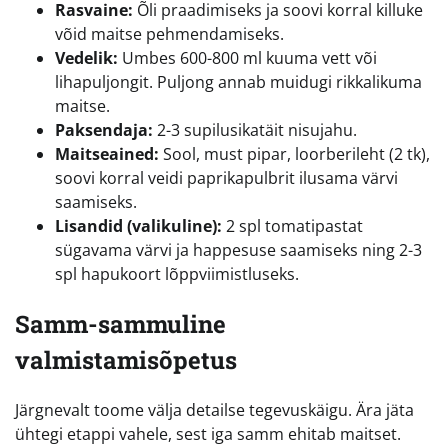
Rasvaine:
Õli praadimiseks ja soovi korral killuke
võid maitse pehmendamiseks.
Vedelik:
Umbes 600-800 ml kuuma vett või
lihapuljongit. Puljong annab muidugi rikkalikuma
maitse.
Paksendaja:
2-3 supilusikatäit nisujahu.
Maitseained:
Sool, must pipar, loorberileht (2 tk),
soovi korral veidi paprikapulbrit ilusama värvi
saamiseks.
Lisandid (valikuline):
2 spl tomatipastat
sügavama värvi ja happesuse saamiseks ning 2-3
spl hapukoort lõppviimistluseks.
Samm-sammuline
valmistamisõpetus
Järgnevalt toome välja detailse tegevuskäigu. Ära jäta
ühtegi etappi vahele, sest iga samm ehitab maitset.