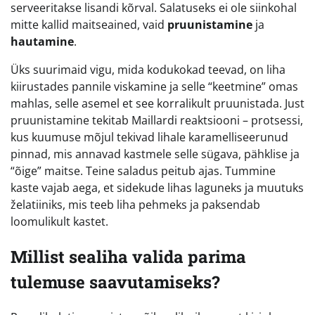
serveeritakse lisandi kõrval. Salatuseks ei ole siinkohal
mitte kallid maitseained, vaid
pruunistamine
ja
hautamine
.
Üks suurimaid vigu, mida kodukokad teevad, on liha
kiirustades pannile viskamine ja selle “keetmine” omas
mahlas, selle asemel et see korralikult pruunistada. Just
pruunistamine tekitab Maillardi reaktsiooni – protsessi,
kus kuumuse mõjul tekivad lihale karamelliseerunud
pinnad, mis annavad kastmele selle sügava, pähklise ja
“õige” maitse. Teine saladus peitub ajas. Tummine
kaste vajab aega, et sidekude lihas laguneks ja muutuks
želatiiniks, mis teeb liha pehmeks ja paksendab
loomulikult kastet.
Millist sealiha valida parima
tulemuse saavutamiseks?