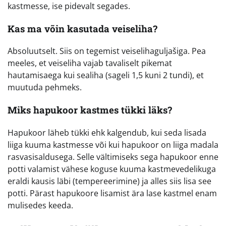
kastmesse, ise pidevalt segades.
Kas ma võin kasutada veiseliha?
Absoluutselt. Siis on tegemist veiselihaguljašiga. Pea
meeles, et veiseliha vajab tavaliselt pikemat
hautamisaega kui sealiha (sageli 1,5 kuni 2 tundi), et
muutuda pehmeks.
Miks hapukoor kastmes tükki läks?
Hapukoor läheb tükki ehk kalgendub, kui seda lisada
liiga kuuma kastmesse või kui hapukoor on liiga madala
rasvasisaldusega. Selle vältimiseks sega hapukoor enne
potti valamist vähese koguse kuuma kastmevedelikuga
eraldi kausis läbi (tempereerimine) ja alles siis lisa see
potti. Pärast hapukoore lisamist ära lase kastmel enam
mulisedes keeda.