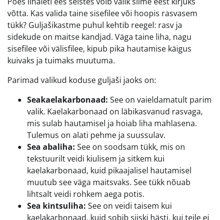
Poes lihaleti ees seistes võib valik silme eest kirjuks
võtta. Kas valida taine sisefilee või hoopis rasvasem
tükk? Guljašikastme puhul kehtib reegel: rasv ja
sidekude on maitse kandjad. Väga taine liha, nagu
sisefilee või välisfilee, kipub pika hautamise käigus
kuivaks ja tuimaks muutuma.
Parimad valikud koduse guljaši jaoks on:
Seakaelakarbonaad:
See on vaieldamatult parim
valik. Kaelakarbonaad on läbikasvanud rasvaga,
mis sulab hautamisel ja hoiab liha mahlasena.
Tulemus on alati pehme ja suussulav.
Sea abaliha:
See on soodsam tükk, mis on
tekstuurilt veidi kiulisem ja sitkem kui
kaelakarbonaad, kuid pikaajalisel hautamisel
muutub see väga maitsvaks. See tükk nõuab
lihtsalt veidi rohkem aega potis.
Sea kintsuliha:
See on veidi taisem kui
kaelakarbonaad, kuid sobib siiski hästi, kui teile ei