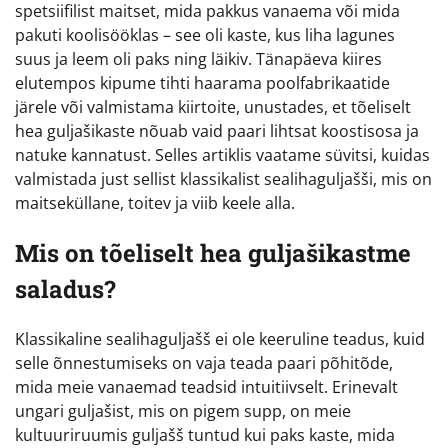
spetsiifilist maitset, mida pakkus vanaema või mida
pakuti koolisööklas – see oli kaste, kus liha lagunes
suus ja leem oli paks ning läikiv. Tänapäeva kiires
elutempos kipume tihti haarama poolfabrikaatide
järele või valmistama kiirtoite, unustades, et tõeliselt
hea guljašikaste nõuab vaid paari lihtsat koostisosa ja
natuke kannatust. Selles artiklis vaatame süvitsi, kuidas
valmistada just sellist klassikalist sealihaguljašši, mis on
maitseküllane, toitev ja viib keele alla.
Mis on tõeliselt hea guljašikastme
saladus?
Klassikaline sealihaguljašš ei ole keeruline teadus, kuid
selle õnnestumiseks on vaja teada paari põhitõde,
mida meie vanaemad teadsid intuitiivselt. Erinevalt
ungari guljašist, mis on pigem supp, on meie
kultuuriruumis guljašš tuntud kui paks kaste, mida