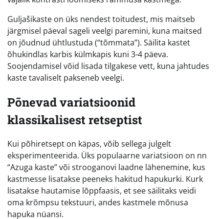
Guljašikaste on üks nendest toitudest, mis maitseb
järgmisel päeval sageli veelgi paremini, kuna maitsed
on jõudnud ühtlustuda (“tõmmata”). Säilita kastet
õhukindlas karbis külmkapis kuni 3-4 päeva.
Soojendamisel võid lisada tilgakese vett, kuna jahtudes
kaste tavaliselt pakseneb veelgi.
Põnevad variatsioonid
klassikalisest retseptist
Kui põhiretsept on käpas, võib sellega julgelt
eksperimenteerida. Üks populaarne variatsioon on nn
“Azuga kaste” või strooganovi laadne lähenemine, kus
kastmesse lisatakse peeneks hakitud hapukurki. Kurk
lisatakse hautamise lõppfaasis, et see säilitaks veidi
oma krõmpsu tekstuuri, andes kastmele mõnusa
hapuka nüansi.