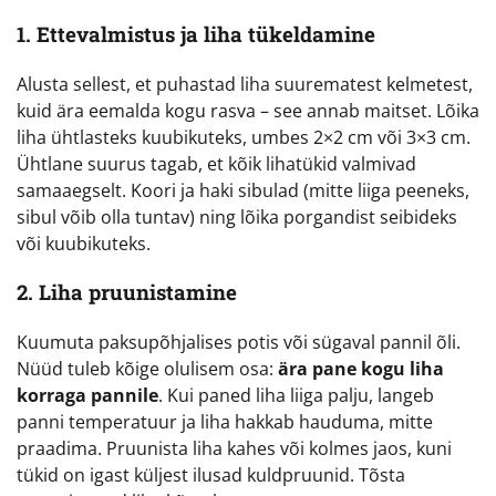
1. Ettevalmistus ja liha tükeldamine
Alusta sellest, et puhastad liha suurematest kelmetest,
kuid ära eemalda kogu rasva – see annab maitset. Lõika
liha ühtlasteks kuubikuteks, umbes 2×2 cm või 3×3 cm.
Ühtlane suurus tagab, et kõik lihatükid valmivad
samaaegselt. Koori ja haki sibulad (mitte liiga peeneks,
sibul võib olla tuntav) ning lõika porgandist seibideks
või kuubikuteks.
2. Liha pruunistamine
Kuumuta paksupõhjalises potis või sügaval pannil õli.
Nüüd tuleb kõige olulisem osa:
ära pane kogu liha
korraga pannile
. Kui paned liha liiga palju, langeb
panni temperatuur ja liha hakkab hauduma, mitte
praadima. Pruunista liha kahes või kolmes jaos, kuni
tükid on igast küljest ilusad kuldpruunid. Tõsta