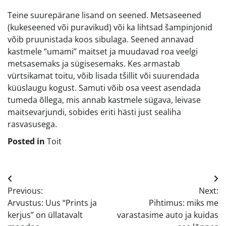
Teine suurepärane lisand on seened. Metsaseened
(kukeseened või puravikud) või ka lihtsad šampinjonid
võib pruunistada koos sibulaga. Seened annavad
kastmele “umami” maitset ja muudavad roa veelgi
metsasemaks ja sügisesemaks. Kes armastab
vürtsikamat toitu, võib lisada tšillit või suurendada
küüslaugu kogust. Samuti võib osa veest asendada
tumeda õllega, mis annab kastmele sügava, leivase
maitsevarjundi, sobides eriti hästi just sealiha
rasvasusega.
Posted in
Toit
Navigeerimine
Previous:
Next:
Arvustus: Uus “Prints ja
Pihtimus: miks me
kerjus” on üllatavalt
varastasime auto ja kuidas