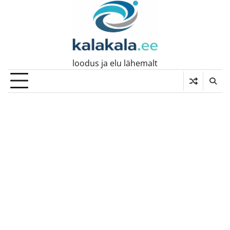
Skip
to
content
loodus ja elu lähemalt