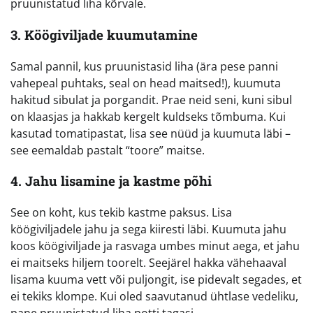
pruunistatud liha kõrvale.
3. Köögiviljade kuumutamine
Samal pannil, kus pruunistasid liha (ära pese panni
vahepeal puhtaks, seal on head maitsed!), kuumuta
hakitud sibulat ja porgandit. Prae neid seni, kuni sibul
on klaasjas ja hakkab kergelt kuldseks tõmbuma. Kui
kasutad tomatipastat, lisa see nüüd ja kuumuta läbi –
see eemaldab pastalt “toore” maitse.
4. Jahu lisamine ja kastme põhi
See on koht, kus tekib kastme paksus. Lisa
köögiviljadele jahu ja sega kiiresti läbi. Kuumuta jahu
koos köögiviljade ja rasvaga umbes minut aega, et jahu
ei maitseks hiljem toorelt. Seejärel hakka vähehaaval
lisama kuuma vett või puljongit, ise pidevalt segades, et
ei tekiks klompe. Kui oled saavutanud ühtlase vedeliku,
pane pruunistatud liha potti tagasi.