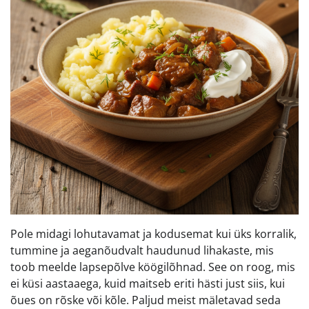
Pole midagi lohutavamat ja kodusemat kui üks korralik,
tummine ja aeganõudvalt haudunud lihakaste, mis
toob meelde lapsepõlve köögilõhnad. See on roog, mis
ei küsi aastaaega, kuid maitseb eriti hästi just siis, kui
õues on rõske või kõle. Paljud meist mäletavad seda