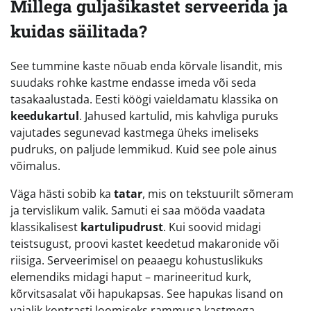
Millega guljašikastet serveerida ja
kuidas säilitada?
See tummine kaste nõuab enda kõrvale lisandit, mis
suudaks rohke kastme endasse imeda või seda
tasakaalustada. Eesti köögi vaieldamatu klassika on
keedukartul
. Jahused kartulid, mis kahvliga puruks
vajutades segunevad kastmega üheks imeliseks
pudruks, on paljude lemmikud. Kuid see pole ainus
võimalus.
Väga hästi sobib ka
tatar
, mis on tekstuurilt sõmeram
ja tervislikum valik. Samuti ei saa mööda vaadata
klassikalisest
kartulipudrust
. Kui soovid midagi
teistsugust, proovi kastet keedetud makaronide või
riisiga. Serveerimisel on peaaegu kohustuslikuks
elemendiks midagi haput – marineeritud kurk,
kõrvitsasalat või hapukapsas. See hapukas lisand on
vajalik kontrasti loomiseks rammusa kastmega.