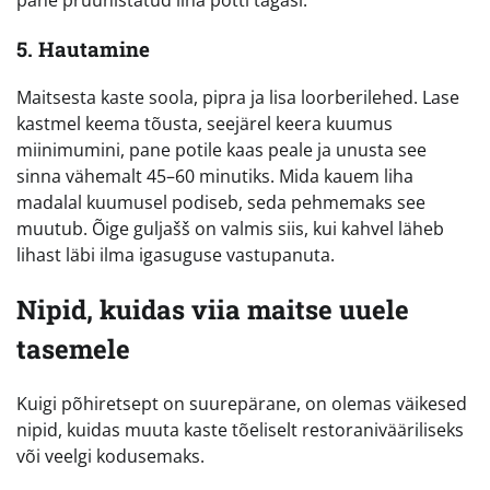
5. Hautamine
Maitsesta kaste soola, pipra ja lisa loorberilehed. Lase
kastmel keema tõusta, seejärel keera kuumus
miinimumini, pane potile kaas peale ja unusta see
sinna vähemalt 45–60 minutiks. Mida kauem liha
madalal kuumusel podiseb, seda pehmemaks see
muutub. Õige guljašš on valmis siis, kui kahvel läheb
lihast läbi ilma igasuguse vastupanuta.
Nipid, kuidas viia maitse uuele
tasemele
Kuigi põhiretsept on suurepärane, on olemas väikesed
nipid, kuidas muuta kaste tõeliselt restoranivääriliseks
või veelgi kodusemaks.