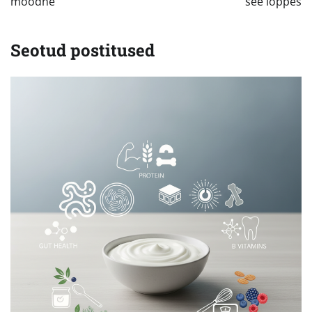
moodne
see lõppes
Seotud postitused