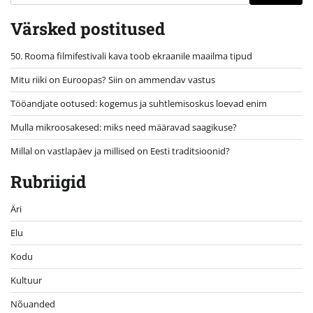
Värsked postitused
50. Rooma filmifestivali kava toob ekraanile maailma tipud
Mitu riiki on Euroopas? Siin on ammendav vastus
Tööandjate ootused: kogemus ja suhtlemisoskus loevad enim
Mulla mikroosakesed: miks need määravad saagikuse?
Millal on vastlapäev ja millised on Eesti traditsioonid?
Rubriigid
Äri
Elu
Kodu
Kultuur
Nõuanded