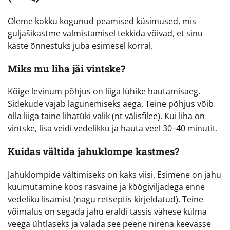
Oleme kokku kogunud peamised küsimused, mis
guljašikastme valmistamisel tekkida võivad, et sinu
kaste õnnestuks juba esimesel korral.
Miks mu liha jäi vintske?
Kõige levinum põhjus on liiga lühike hautamisaeg.
Sidekude vajab lagunemiseks aega. Teine põhjus võib
olla liiga taine lihatüki valik (nt välisfilee). Kui liha on
vintske, lisa veidi vedelikku ja hauta veel 30–40 minutit.
Kuidas vältida jahuklompe kastmes?
Jahuklompide vältimiseks on kaks viisi. Esimene on jahu
kuumutamine koos rasvaine ja köögiviljadega enne
vedeliku lisamist (nagu retseptis kirjeldatud). Teine
võimalus on segada jahu eraldi tassis vähese külma
veega ühtlaseks ja valada see peene nirena keevasse