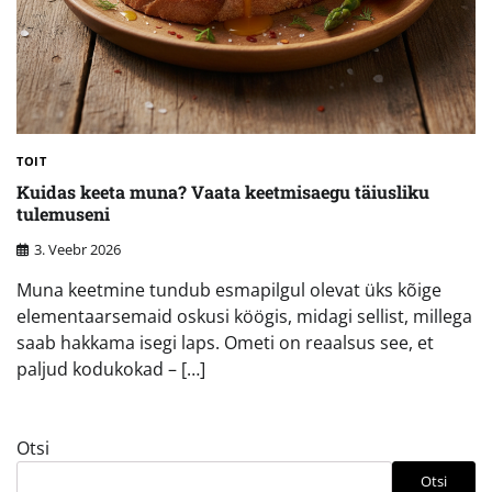
TOIT
Kuidas keeta muna? Vaata keetmisaegu täiusliku
tulemuseni
3. Veebr 2026
Muna keetmine tundub esmapilgul olevat üks kõige
elementaarsemaid oskusi köögis, midagi sellist, millega
saab hakkama isegi laps. Ometi on reaalsus see, et
paljud kodukokad – […]
Otsi
Otsi