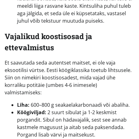
meeldi liiga rasvane kaste. Kintsuliha puhul tuleb
aga jälgida, et seda üle ei küpsetataks, vastasel
juhul võib tekstuur muutuda puiseks.
Vajalikud koostisosad ja
ettevalmistus
Et saavutada seda autentset maitset, ei ole vaja
eksootilisi vürtse. Eesti köögiklassika toetub lihtsusele.
Siin on nimekiri koostisosadest, mida vajad ühe
korraliku potitäie (umbes 4-6 inimesele)
valmistamiseks:
Liha:
600–800 g seakaelakarbonaadi või abaliha.
Köögiviljad:
2 suurt sibulat ja 1-2 keskmist
porgandit. Sibul on hädavajalik, sest see annab
kastmele magusust ja aitab seda paksendada.
Porgand lisab värvi ja maitsekust.