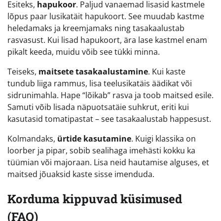
Esiteks,
hapukoor
. Paljud vanaemad lisasid kastmele
lõpus paar lusikatäit hapukoort. See muudab kastme
heledamaks ja kreemjamaks ning tasakaalustab
rasvasust. Kui lisad hapukoort, ära lase kastmel enam
pikalt keeda, muidu võib see tükki minna.
Teiseks,
maitsete tasakaalustamine
. Kui kaste
tundub liiga rammus, lisa teelusikatäis äädikat või
sidrunimahla. Hape “lõikab” rasva ja toob maitsed esile.
Samuti võib lisada näpuotsatäie suhkrut, eriti kui
kasutasid tomatipastat – see tasakaalustab happesust.
Kolmandaks,
ürtide kasutamine
. Kuigi klassika on
loorber ja pipar, sobib sealihaga imehästi kokku ka
tüümian või majoraan. Lisa neid hautamise alguses, et
maitsed jõuaksid kaste sisse imenduda.
Korduma kippuvad küsimused
(FAQ)