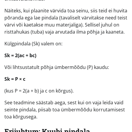
Näiteks, kui plaanite värvida toa seinu, siis teid ei huvita
põranda ega lae pindala (tavaliselt värvitakse need teist
värvi või kaetakse muu materjaliga). Sellisel juhul on
risttahukas (tuba) vaja arvutada ilma põhja ja kaaneta.
Külgpindala (Sk) valem on:
Sk = 2(ac + bc)
Või lihtsustatult põhja ümbermõõdu (P) kaudu:
Sk = P × c
(kus P = 2(a + b) ja c on kõrgus).
See teadmine säästab aega, sest kui on vaja leida vaid
seinte pindala, piisab toa ümbermõõdu korrutamisest
toa kõrgusega.
Erijuhtum: Kuubi pindala