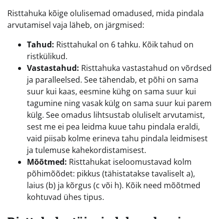
Risttahuka kõige olulisemad omadused, mida pindala
arvutamisel vaja läheb, on järgmised:
Tahud:
Risttahukal on 6 tahku. Kõik tahud on
ristkülikud.
Vastastahud:
Risttahuka vastastahud on võrdsed
ja paralleelsed. See tähendab, et põhi on sama
suur kui kaas, eesmine kühg on sama suur kui
tagumine ning vasak külg on sama suur kui parem
külg. See omadus lihtsustab oluliselt arvutamist,
sest me ei pea leidma kuue tahu pindala eraldi,
vaid piisab kolme erineva tahu pindala leidmisest
ja tulemuse kahekordistamisest.
Mõõtmed:
Risttahukat iseloomustavad kolm
põhimõõdet: pikkus (tähistatakse tavaliselt a),
laius (b) ja kõrgus (c või h). Kõik need mõõtmed
kohtuvad ühes tipus.