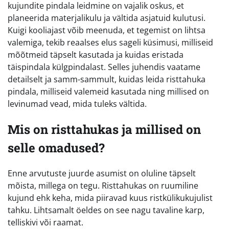
kujundite pindala leidmine on vajalik oskus, et
planeerida materjalikulu ja vältida asjatuid kulutusi.
Kuigi kooliajast võib meenuda, et tegemist on lihtsa
valemiga, tekib reaalses elus sageli küsimusi, milliseid
mõõtmeid täpselt kasutada ja kuidas eristada
täispindala külgpindalast. Selles juhendis vaatame
detailselt ja samm-sammult, kuidas leida risttahuka
pindala, milliseid valemeid kasutada ning millised on
levinumad vead, mida tuleks vältida.
Mis on risttahukas ja millised on
selle omadused?
Enne arvutuste juurde asumist on oluline täpselt
mõista, millega on tegu. Risttahukas on ruumiline
kujund ehk keha, mida piiravad kuus ristkülikukujulist
tahku. Lihtsamalt öeldes on see nagu tavaline karp,
telliskivi või raamat.