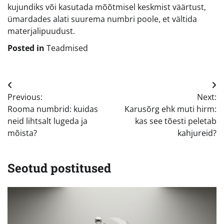
kujundiks või kasutada mõõtmisel keskmist väärtust,
ümardades alati suurema numbri poole, et vältida
materjalipuudust.
Posted in
Teadmised
Navigeerimine
Previous:
Next:
Rooma numbrid: kuidas
Karusõrg ehk muti hirm:
neid lihtsalt lugeda ja
kas see tõesti peletab
mõista?
kahjureid?
Seotud postitused