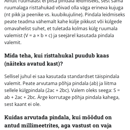
Ainult ruumalast ei piisa pindala leidmiseks, sest sama
ruumalaga risttahukad võivad olla väga erineva kujuga
(nt pikk ja peenike vs. kuubikujuline). Pindala leidmiseks
peate teadma vähemalt kahe külje pikkust või külgede
omavahelist suhet, et tuletada kolmas külg ruumala
valemist (V = a × b × c) ja seejärel kasutada pindala
valemit.
Mida teha, kui risttahukal puudub kaas
(näiteks avatud kast)?
Sellisel juhul ei saa kasutada standardset täispindala
valemit. Peate arvutama põhja pindala (ab) ja liitma
sellele külgpindala (2ac + 2bc). Valem oleks seega: S =
ab + 2ac + 2bc. Ärge korrutage põhja pindala kahega,
sest kaant ei ole.
Kuidas arvutada pindala, kui mõõdud on
antud millimeetrites, aga vastust on vaja