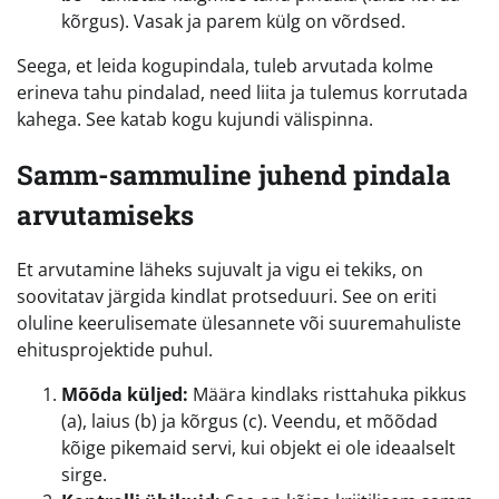
kõrgus). Vasak ja parem külg on võrdsed.
Seega, et leida kogupindala, tuleb arvutada kolme
erineva tahu pindalad, need liita ja tulemus korrutada
kahega. See katab kogu kujundi välispinna.
Samm-sammuline juhend pindala
arvutamiseks
Et arvutamine läheks sujuvalt ja vigu ei tekiks, on
soovitatav järgida kindlat protseduuri. See on eriti
oluline keerulisemate ülesannete või suuremahuliste
ehitusprojektide puhul.
Mõõda küljed:
Määra kindlaks risttahuka pikkus
(a), laius (b) ja kõrgus (c). Veendu, et mõõdad
kõige pikemaid servi, kui objekt ei ole ideaalselt
sirge.