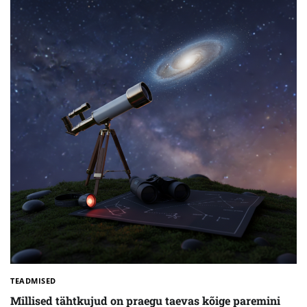
TEADMISED
Millised tähtkujud on praegu taevas kõige paremini