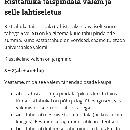
Risttahuka täispindala valem ja
selle lahtiseletus
Risttahuka täispindala (tähistatakse tavaliselt suure
tähega
S
või
St
) on kõigi tema kuue tahu pindalade
summa. Kuna vastastahud on võrdsed, saame tuletada
universaalse valemi.
Klassikaline valem on järgmine:
S = 2(ab + ac + bc)
Vaatame, mida see valem tähendab osade kaupa:
ab
– tähistab põhja pindala (pikkus korda laius).
Kuna risttahukal on põhi ja lagi ühesugused, siis
valemis on see korrutatud kahega.
ac
– tähistab eesmise tahu pindala (pikkus korda
kõrgus). Eesmine ja tagumine tahk on identsed.
bc
– tähistab külgmise tahu pindala (laius korda