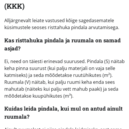
(KKK)
Alljärgnevalt leiate vastused kõige sagedasematele
küsimustele seoses risttahuka pindala arvutamisega.
Kas risttahuka pindala ja ruumala on samad
asjad?
Ei, need on täiesti erinevad suurused. Pindala (S) näitab
keha pinna suurust (kui palju materjali on vaja selle
katmiseks) ja seda mõõdetakse ruutühikutes (m²).
Ruumala (V) näitab, kui palju ruumi keha enda sees
mahutab (näiteks kui palju vett mahub paaki) ja seda
mõõdetakse kuupühikutes (m³).
Kuidas leida pindala, kui mul on antud ainult
ruumala?