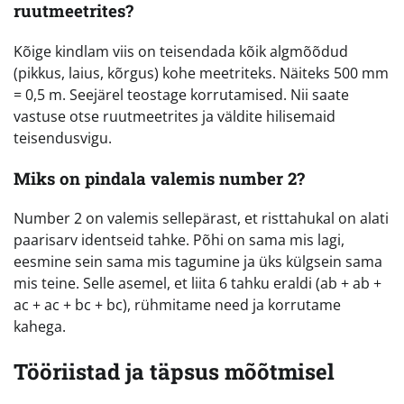
ruutmeetrites?
Kõige kindlam viis on teisendada kõik algmõõdud
(pikkus, laius, kõrgus) kohe meetriteks. Näiteks 500 mm
= 0,5 m. Seejärel teostage korrutamised. Nii saate
vastuse otse ruutmeetrites ja väldite hilisemaid
teisendusvigu.
Miks on pindala valemis number 2?
Number 2 on valemis sellepärast, et risttahukal on alati
paarisarv identseid tahke. Põhi on sama mis lagi,
eesmine sein sama mis tagumine ja üks külgsein sama
mis teine. Selle asemel, et liita 6 tahku eraldi (ab + ab +
ac + ac + bc + bc), rühmitame need ja korrutame
kahega.
Tööriistad ja täpsus mõõtmisel