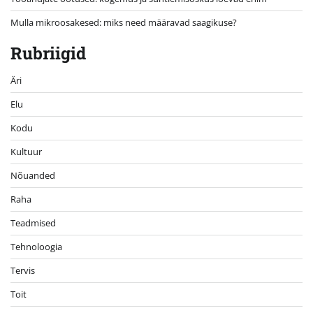
Mulla mikroosakesed: miks need määravad saagikuse?
Rubriigid
Äri
Elu
Kodu
Kultuur
Nõuanded
Raha
Teadmised
Tehnoloogia
Tervis
Toit