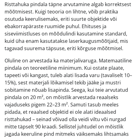
Risttahuka pindala täpne arvutamine algab korrektsest
mõõtmisest. Kuigi teooria on lihtne, võib praktika
osutuda keerulisemaks, eriti suurte objektide või
ebakorrapäraste ruumide puhul. Ehituses ja
siseviimistluses on mõõdulindi kasutamine standard,
kuid üha enam kasutatakse laserkaugusmõõtjaid, mis
tagavad suurema täpsuse, eriti kõrguse mõõtmisel.
Oluline on arvestada ka materjalivaruga. Matemaatiline
pindala on teoreetiline miinimum. Kui ostate plaate,
tapeeti või kangast, tuleb alati lisada varu (tavaliselt 10–
15%), sest materjali lõikamisel tekib jääke ja mustri
sobitamine nõuab lisapinda. Seega, kui teie arvutatud
pindala on 20 m², on mõistlik arvestada reaalseks
vajaduseks pigem 22–23 m². Samuti tasub meeles
pidada, et reaalsed objektid ei ole alati ideaalsed
risttahukad – seinad võivad olla veidi viltu või nurgad
mitte täpselt 90 kraadi. Sellistel juhtudel on mõistlik
jagada keeruline pind mitmeks väiksemaks lihtsamaks