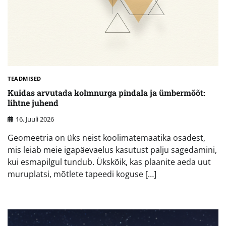
TEADMISED
Kuidas arvutada kolmnurga pindala ja ümbermõõt:
lihtne juhend
16. Juuli 2026
Geomeetria on üks neist koolimatemaatika osadest,
mis leiab meie igapäevaelus kasutust palju sagedamini,
kui esmapilgul tundub. Ükskõik, kas plaanite aeda uut
muruplatsi, mõtlete tapeedi koguse […]