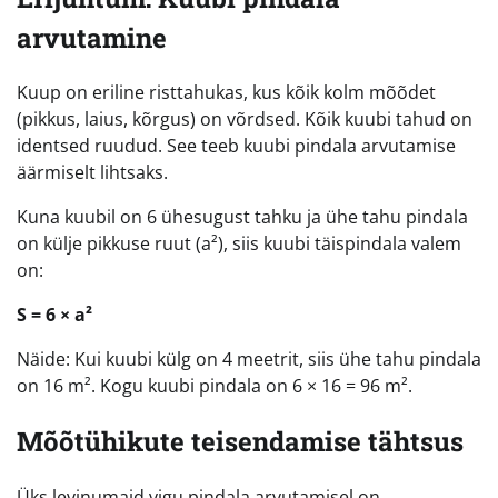
arvutamine
Kuup on eriline risttahukas, kus kõik kolm mõõdet
(pikkus, laius, kõrgus) on võrdsed. Kõik kuubi tahud on
identsed ruudud. See teeb kuubi pindala arvutamise
äärmiselt lihtsaks.
Kuna kuubil on 6 ühesugust tahku ja ühe tahu pindala
on külje pikkuse ruut (a²), siis kuubi täispindala valem
on:
S = 6 × a²
Näide: Kui kuubi külg on 4 meetrit, siis ühe tahu pindala
on 16 m². Kogu kuubi pindala on 6 × 16 = 96 m².
Mõõtühikute teisendamise tähtsus
Üks levinumaid vigu pindala arvutamisel on