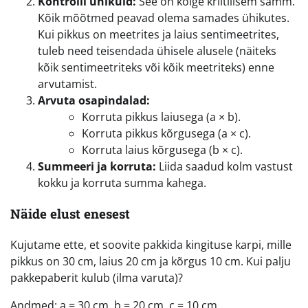
Kontrolli ühikuid:
See on kõige kriitilisem samm.
Kõik mõõtmed peavad olema samades ühikutes.
Kui pikkus on meetrites ja laius sentimeetrites,
tuleb need teisendada ühisele alusele (näiteks
kõik sentimeetriteks või kõik meetriteks) enne
arvutamist.
Arvuta osapindalad:
Korruta pikkus laiusega (a × b).
Korruta pikkus kõrgusega (a × c).
Korruta laius kõrgusega (b × c).
Summeeri ja korruta:
Liida saadud kolm vastust
kokku ja korruta summa kahega.
Näide elust enesest
Kujutame ette, et soovite pakkida kingituse karpi, mille
pikkus on 30 cm, laius 20 cm ja kõrgus 10 cm. Kui palju
pakkepaberit kulub (ilma varuta)?
Andmed: a = 30 cm, b = 20 cm, c = 10 cm.