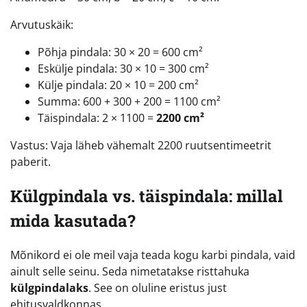
Arvutuskäik:
Põhja pindala: 30 × 20 = 600 cm²
Eskülje pindala: 30 × 10 = 300 cm²
Külje pindala: 20 × 10 = 200 cm²
Summa: 600 + 300 + 200 = 1100 cm²
Täispindala: 2 × 1100 =
2200 cm²
Vastus: Vaja läheb vähemalt 2200 ruutsentimeetrit
paberit.
Külgpindala vs. täispindala: millal
mida kasutada?
Mõnikord ei ole meil vaja teada kogu karbi pindala, vaid
ainult selle seinu. Seda nimetatakse risttahuka
külgpindalaks
. See on oluline eristus just
ehitusvaldkonnas.