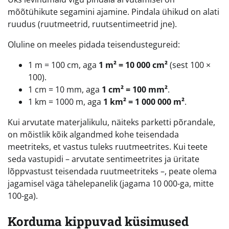
mõõtühikute segamini ajamine. Pindala ühikud on alati
ruudus (ruutmeetrid, ruutsentimeetrid jne).
Oluline on meeles pidada teisendustegureid:
1 m = 100 cm, aga
1 m² = 10 000 cm²
(sest 100 ×
100).
1 cm = 10 mm, aga
1 cm² = 100 mm²
.
1 km = 1000 m, aga
1 km² = 1 000 000 m²
.
Kui arvutate materjalikulu, näiteks parketti põrandale,
on mõistlik kõik algandmed kohe teisendada
meetriteks, et vastus tuleks ruutmeetrites. Kui teete
seda vastupidi – arvutate sentimeetrites ja üritate
lõppvastust teisendada ruutmeetriteks –, peate olema
jagamisel väga tähelepanelik (jagama 10 000-ga, mitte
100-ga).
Korduma kippuvad küsimused