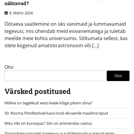
nähtavad?
8. Märts 2026
Öötaeva vaatlemine on üks vanimaid ja lummavamaid
tegevusi, mis ühendab meid esivanematega ja tuletab
meelde meie kohta universumis. Sõltumata sellest, kas
olete kogenud amatöörastronoom või […]
Otsi
Otsi
Värsked postitused
Milline on tegelikult eesti keele kõige pikem sõna?
50. Rooma filmifestivali kava toob ekraanile maailma tipud
Mitu riiki on Euroopas? Siin on ammendav vastus
Tööandjate ootused: kogemus ja suhtlemisoskus loevad enim