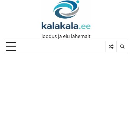
Skip
to
content
loodus ja elu lähemalt