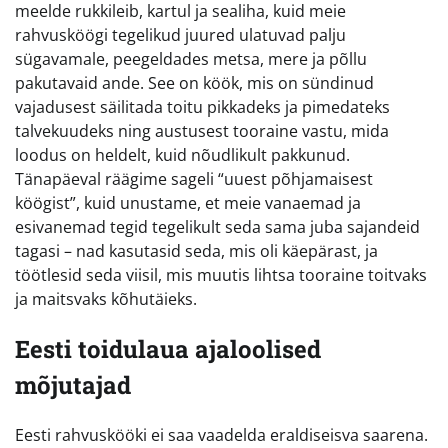
meelde rukkileib, kartul ja sealiha, kuid meie
rahvusköögi tegelikud juured ulatuvad palju
sügavamale, peegeldades metsa, mere ja põllu
pakutavaid ande. See on köök, mis on sündinud
vajadusest säilitada toitu pikkadeks ja pimedateks
talvekuudeks ning austusest tooraine vastu, mida
loodus on heldelt, kuid nõudlikult pakkunud.
Tänapäeval räägime sageli “uuest põhjamaisest
köögist”, kuid unustame, et meie vanaemad ja
esivanemad tegid tegelikult seda sama juba sajandeid
tagasi – nad kasutasid seda, mis oli käepärast, ja
töötlesid seda viisil, mis muutis lihtsa tooraine toitvaks
ja maitsvaks kõhutäieks.
Eesti toidulaua ajaloolised
mõjutajad
Eesti rahvuskööki ei saa vaadelda eraldiseisva saarena.