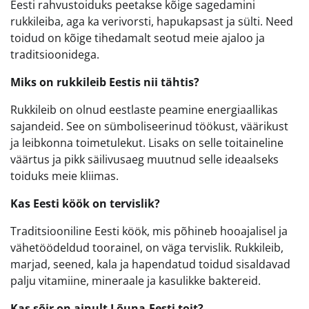
Eesti rahvustoiduks peetakse kõige sagedamini
rukkileiba, aga ka verivorsti, hapukapsast ja sülti. Need
toidud on kõige tihedamalt seotud meie ajaloo ja
traditsioonidega.
Miks on rukkileib Eestis nii tähtis?
Rukkileib on olnud eestlaste peamine energiaallikas
sajandeid. See on sümboliseerinud töökust, väärikust
ja leibkonna toimetulekut. Lisaks on selle toitaineline
väärtus ja pikk säilivusaeg muutnud selle ideaalseks
toiduks meie kliimas.
Kas Eesti köök on tervislik?
Traditsiooniline Eesti köök, mis põhineb hooajalisel ja
vähetöödeldud toorainel, on väga tervislik. Rukkileib,
marjad, seened, kala ja hapendatud toidud sisaldavad
palju vitamiine, mineraale ja kasulikke baktereid.
Kas sõir on ainult Lõuna-Eesti toit?