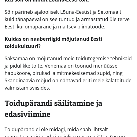
Sõir pärineb ajalooliselt Lõuna-Eestist ja Setomaalt,
kuid tänapäeval on see tuntud ja armastatud üle terve
Eesti kui omapärane ja maitsev piimatoode.
Kuidas on naaberriigid mõjutanud Eesti
toidukultuuri?
Saksamaa on mõjutanud meie toidutegemise tehnikaid
ja pidulikke toite, Venemaa on toonud menüüsse
hapukoore, pirukad ja mitmekesisemad supid, ning
Skandinaavia mõjud on nähtavad eriti meie kalatoitude
valmistamisviisides.
Toidupärandi säilitamine ja
edasiviimine
Toidupärand ei ole midagi, mida saab lihtsalt
raamatusse kirjutada ja riiulisse seisma jätta. See on