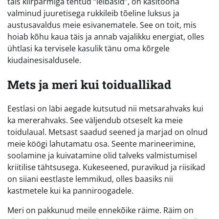
täis kiirpärmiga tehtud “leibasid”, on käsitööna
valminud juuretisega rukkileib tõeline luksus ja
austusavaldus meie esivanematele. See on toit, mis
hoiab kõhu kaua täis ja annab vajalikku energiat, olles
ühtlasi ka tervisele kasulik tänu oma kõrgele
kiudainesisaldusele.
Mets ja meri kui toiduallikad
Eestlasi on läbi aegade kutsutud nii metsarahvaks kui
ka mererahvaks. See väljendub otseselt ka meie
toidulaual. Metsast saadud seened ja marjad on olnud
meie köögi lahutamatu osa. Seente marineerimine,
soolamine ja kuivatamine olid talveks valmistumisel
kriitilise tähtsusega. Kukeseened, puravikud ja riisikad
on siiani eestlaste lemmikud, olles baasiks nii
kastmetele kui ka panniroogadele.
Meri on pakkunud meile ennekõike räime. Räim on