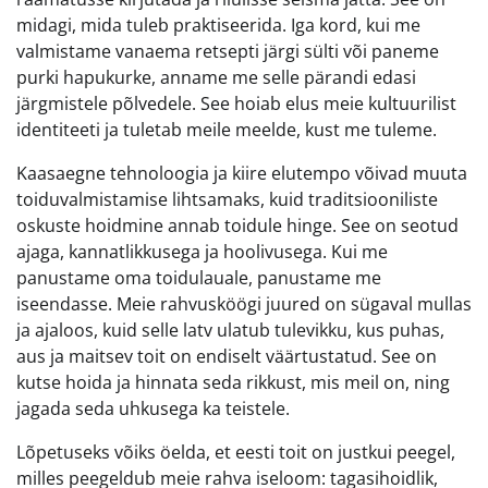
midagi, mida tuleb praktiseerida. Iga kord, kui me
valmistame vanaema retsepti järgi sülti või paneme
purki hapukurke, anname me selle pärandi edasi
järgmistele põlvedele. See hoiab elus meie kultuurilist
identiteeti ja tuletab meile meelde, kust me tuleme.
Kaasaegne tehnoloogia ja kiire elutempo võivad muuta
toiduvalmistamise lihtsamaks, kuid traditsiooniliste
oskuste hoidmine annab toidule hinge. See on seotud
ajaga, kannatlikkusega ja hoolivusega. Kui me
panustame oma toidulauale, panustame me
iseendasse. Meie rahvusköögi juured on sügaval mullas
ja ajaloos, kuid selle latv ulatub tulevikku, kus puhas,
aus ja maitsev toit on endiselt väärtustatud. See on
kutse hoida ja hinnata seda rikkust, mis meil on, ning
jagada seda uhkusega ka teistele.
Lõpetuseks võiks öelda, et eesti toit on justkui peegel,
milles peegeldub meie rahva iseloom: tagasihoidlik,