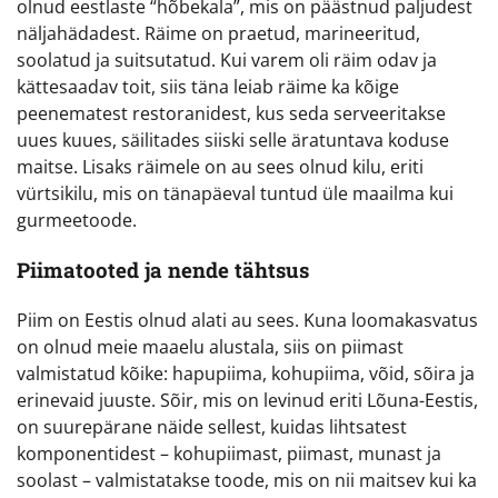
olnud eestlaste “hõbekala”, mis on päästnud paljudest
näljahädadest. Räime on praetud, marineeritud,
soolatud ja suitsutatud. Kui varem oli räim odav ja
kättesaadav toit, siis täna leiab räime ka kõige
peenematest restoranidest, kus seda serveeritakse
uues kuues, säilitades siiski selle äratuntava koduse
maitse. Lisaks räimele on au sees olnud kilu, eriti
vürtsikilu, mis on tänapäeval tuntud üle maailma kui
gurmeetoode.
Piimatooted ja nende tähtsus
Piim on Eestis olnud alati au sees. Kuna loomakasvatus
on olnud meie maaelu alustala, siis on piimast
valmistatud kõike: hapupiima, kohupiima, võid, sõira ja
erinevaid juuste. Sõir, mis on levinud eriti Lõuna-Eestis,
on suurepärane näide sellest, kuidas lihtsatest
komponentidest – kohupiimast, piimast, munast ja
soolast – valmistatakse toode, mis on nii maitsev kui ka