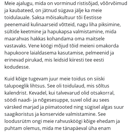
Meie ajalugu, mida on vorminud ristisõjad, võõrvõimud
ja kaubateed, on jätnud sügava jälje ka meie
toidulauale. Saksa mõisakultuur tõi Eestisse
peenemaid kulinaarseid võtteid, nagu liha piksimine,
sültide keetmine ja hapukapsa valmistamine, mida
maarahvas hakkas kohandama oma maitsele
vastavaks. Vene köögi mõjud tõid meieni omakorda
hapukoore laialdasema kasutamise, pelmeenid ja
erinevad pirukad, mis leidsid kiiresti tee eesti
kodudesse.
Kuid kõige tugevam juur meie toidus on siiski
talupoeglik lihtsus. See oli toidulaud, mis sõltus
kalendrist. Kevadel, kui talvevarud olid otsakorral,
söödi naadi- ja nõgesesuppe, suvel olid au sees
värsked marjad ja piimatooted ning sügisel algas suur
saagikoristus ja konservide valmistamine. See
loodusrütm ongi meie rahvusköögi kõige ehedam ja
puhtam olemus, mida me tänapäeval üha enam