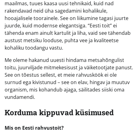
maailmas, tuues kaasa uusi tehnikaid, kuid nad
rakendavad neid üha sagedamini kohalikule,
hooajalisele toorainele. See on liikumine tagasi juurte
juurde, kuid modernse elegantsiga. “Eesti toit” ei
tähenda enam ainult kartulit ja liha, vaid see tähendab
austust metsiku looduse, puhta vee ja kvaliteetse
kohaliku toodangu vastu.
Me oleme hakanud uuesti hindama metsahõngulist
toitu, juurviljade mitmekesisust ja väiketootjate panust.
See on tõestus sellest, et meie rahvusköök ei ole
surnud ega kivistunud – see on elav, hingav ja muutuv
organism, mis kohandub ajaga, säilitades siiski oma
vundamendi.
Korduma kippuvad küsimused
Mis on Eesti rahvustoit?