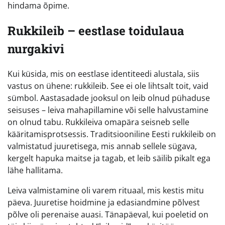
hindama õpime.
Rukkileib – eestlase toidulaua
nurgakivi
Kui küsida, mis on eestlase identiteedi alustala, siis
vastus on ühene: rukkileib. See ei ole lihtsalt toit, vaid
sümbol. Aastasadade jooksul on leib olnud pühaduse
seisuses – leiva mahapillamine või selle halvustamine
on olnud tabu. Rukkileiva omapära seisneb selle
kääritamisprotsessis. Traditsiooniline Eesti rukkileib on
valmistatud juuretisega, mis annab sellele sügava,
kergelt hapuka maitse ja tagab, et leib säilib pikalt ega
lähe hallitama.
Leiva valmistamine oli varem rituaal, mis kestis mitu
päeva. Juuretise hoidmine ja edasiandmine põlvest
põlve oli perenaise auasi. Tänapäeval, kui poeletid on