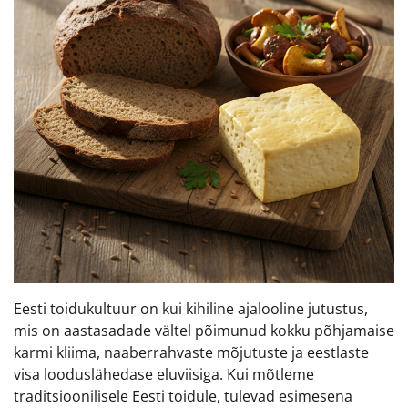
Eesti toidukultuur on kui kihiline ajalooline jutustus,
mis on aastasadade vältel põimunud kokku põhjamaise
karmi kliima, naaberrahvaste mõjutuste ja eestlaste
visa looduslähedase eluviisiga. Kui mõtleme
traditsioonilisele Eesti toidule, tulevad esimesena