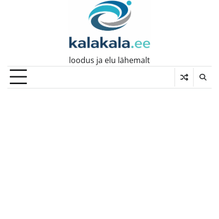
Skip
to
content
loodus ja elu lähemalt