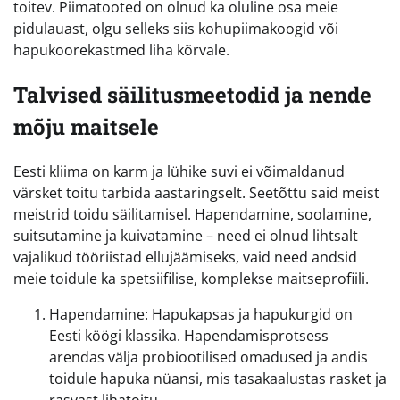
toitev. Piimatooted on olnud ka oluline osa meie
pidulauast, olgu selleks siis kohupiimakoogid või
hapukoorekastmed liha kõrvale.
Talvised säilitusmeetodid ja nende
mõju maitsele
Eesti kliima on karm ja lühike suvi ei võimaldanud
värsket toitu tarbida aastaringselt. Seetõttu said meist
meistrid toidu säilitamisel. Hapendamine, soolamine,
suitsutamine ja kuivatamine – need ei olnud lihtsalt
vajalikud tööriistad ellujäämiseks, vaid need andsid
meie toidule ka spetsiifilise, komplekse maitseprofiili.
Hapendamine: Hapukapsas ja hapukurgid on
Eesti köögi klassika. Hapendamisprotsess
arendas välja probiootilised omadused ja andis
toidule hapuka nüansi, mis tasakaalustas rasket ja
rasvast lihatoitu.