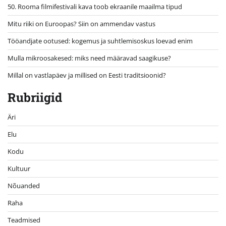
50. Rooma filmifestivali kava toob ekraanile maailma tipud
Mitu riiki on Euroopas? Siin on ammendav vastus
Tööandjate ootused: kogemus ja suhtlemisoskus loevad enim
Mulla mikroosakesed: miks need määravad saagikuse?
Millal on vastlapäev ja millised on Eesti traditsioonid?
Rubriigid
Äri
Elu
Kodu
Kultuur
Nõuanded
Raha
Teadmised