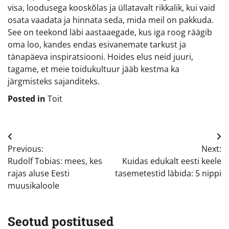
visa, loodusega kooskõlas ja üllatavalt rikkalik, kui vaid
osata vaadata ja hinnata seda, mida meil on pakkuda.
See on teekond läbi aastaaegade, kus iga roog räägib
oma loo, kandes endas esivanemate tarkust ja
tänapäeva inspiratsiooni. Hoides elus neid juuri,
tagame, et meie toidukultuur jääb kestma ka
järgmisteks sajanditeks.
Posted in
Toit
Navigeerimine
Previous:
Next:
Rudolf Tobias: mees, kes
Kuidas edukalt eesti keele
rajas aluse Eesti
tasemetestid läbida: 5 nippi
muusikaloole
Seotud postitused